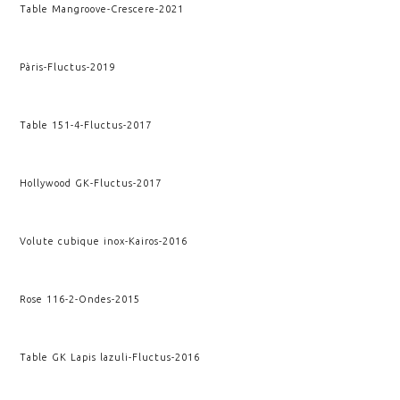
Table Mangroove
-
Crescere
-
2021
Pàris
-
Fluctus
-
2019
Table 151-4
-
Fluctus
-
2017
Hollywood GK
-
Fluctus
-
2017
Volute cubique inox
-
Kairos
-
2016
Rose 116-2
-
Ondes
-
2015
Table GK Lapis lazuli
-
Fluctus
-
2016