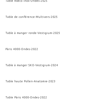
Table Roeco inox
-
Ondes
-
2025
Table de conférence
-
Multivers
-
2025
Table à manger ronde
-
Vestigium
-
2025
Pàris 4000
-
Ondes
-
2022
Table à manger SKO
-
Vestigium
-
2024
Table haute Pollen
-
Anatomie
-
2023
Table Pàris 4000
-
Ondes
-
2022