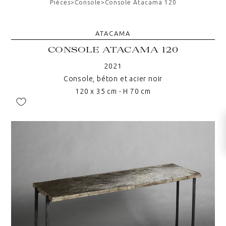
Pièces
>
Console
>
Console Atacama 120
ATACAMA
CONSOLE ATACAMA 120
2021
Console, béton et acier noir
120 x 35 cm - H 70 cm