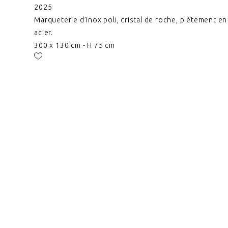
2025
Marqueterie d’inox poli, cristal de roche, piètement en
acier.
300 x 130 cm - H 75 cm