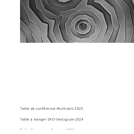
Table de conférence
-
Multivers
-
2025
Table à manger SKO
-
Vestigium
-
2024
Table Mangroove
-
Crescere
-
2021