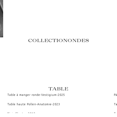
COLLECTION
ONDES
TABLE
Table à manger ronde
-
Vestigium
-
2025
P
Table haute Pollen
-
Anatomie
-
2023
T
Pàris
-
Fluctus
-
2019
T