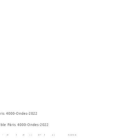
àris 4000
-
Ondes
-
2022
able Pàris 4000
-
Ondes
-
2022
rois Grandes Gouttes Sèches
-
Atacama
-
2020