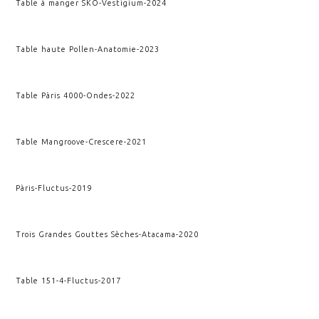
Table à manger SKO
-
Vestigium
-
2024
Table haute Pollen
-
Anatomie
-
2023
Table Pàris 4000
-
Ondes
-
2022
Table Mangroove
-
Crescere
-
2021
Pàris
-
Fluctus
-
2019
Trois Grandes Gouttes Sèches
-
Atacama
-
2020
Table 151-4
-
Fluctus
-
2017