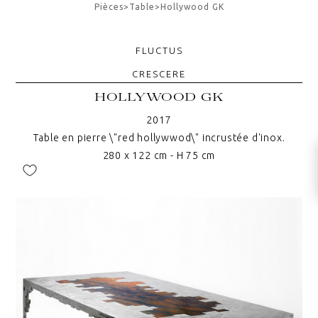
Pièces
>
Table
>
Hollywood GK
FLUCTUS
CRESCERE
HOLLYWOOD GK
2017
Table en pierre \"red hollywwod\" incrustée d'inox.
280 x 122 cm - H 75 cm