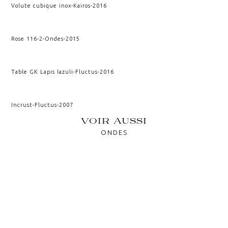
Volute cubique inox
-
Kairos
-
2016
Rose 116-2
-
Ondes
-
2015
Table GK Lapis lazuli
-
Fluctus
-
2016
Incrust
-
Fluctus
-
2007
VOIR AUSSI
ONDES
PRIMAIRE
CELLULES