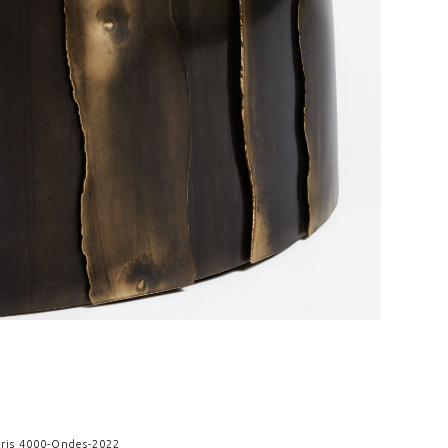
àris 4000
-
Ondes
-
2022