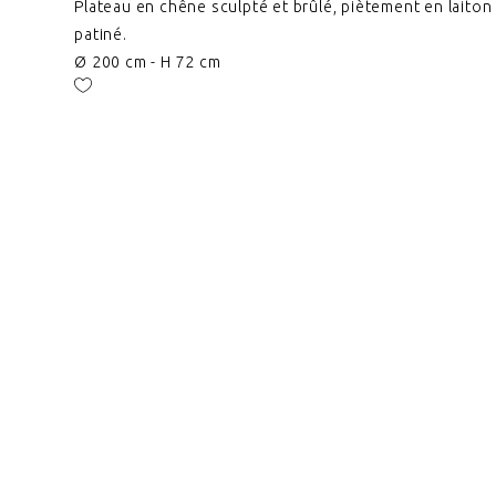
Plateau en chêne sculpté et brûlé, piètement en laiton
patiné.
Ø 200 cm - H 72 cm