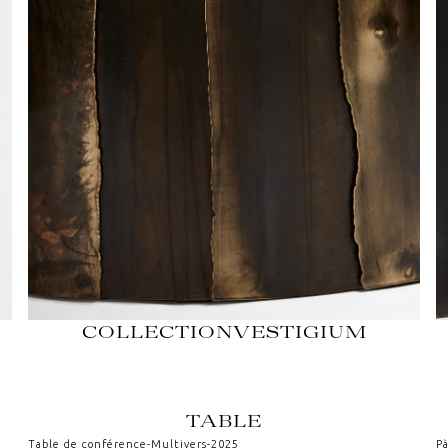
COLLECTION
VESTIGIUM
TABLE
Table de conférence
-
Multivers
-
2025
P