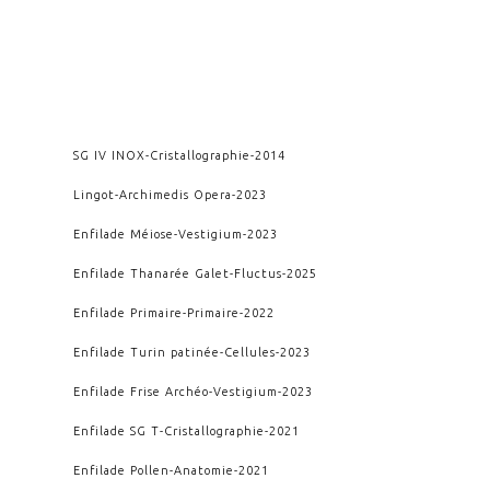
SG IV INOX
-
Cristallographie
-
2014
Lingot
-
Archimedis Opera
-
2023
Enfilade Méiose
-
Vestigium
-
2023
Enfilade Thanarée Galet
-
Fluctus
-
2025
Enfilade Primaire
-
Primaire
-
2022
Enfilade Turin patinée
-
Cellules
-
2023
Enfilade Frise Archéo
-
Vestigium
-
2023
Enfilade SG T
-
Cristallographie
-
2021
Enfilade Pollen
-
Anatomie
-
2021