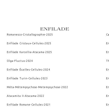
ENFILADE
Romanesco
-
Cristallographie
-
2025
C
Enfilade Cristaux
-
Cellules
-
2025
E
Enfilade Karcellia
-
Atacama
-
2025
E
Olga
-
Fluctus
-
2024
T
Enfilade Écailles
-
Cellules
-
2024
E
Enfilade Turin
-
Cellules
-
2023
E
Méta-Métempsychose
-
Metempsychose
-
2022
En
Atacamita II
-
Atacama
-
2022
En
Enfilade Romane
-
Cellules
-
2021
E