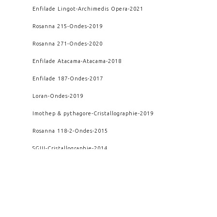
Enfilade Lingot
-
Archimedis Opera
-
2021
Rosanna 215
-
Ondes
-
2019
Rosanna 271
-
Ondes
-
2020
Enfilade Atacama
-
Atacama
-
2018
Enfilade 187
-
Ondes
-
2017
Loran
-
Ondes
-
2019
Imothep & pythagore
-
Cristallographie
-
2019
Rosanna 118-2
-
Ondes
-
2015
SGIII
-
Cristallographie
-
2014
Rosanna T1
-
Ondes
-
2013
Deuxième impact
-
Kairos
-
2011
Rupture verticale
-
Kairos
-
2009