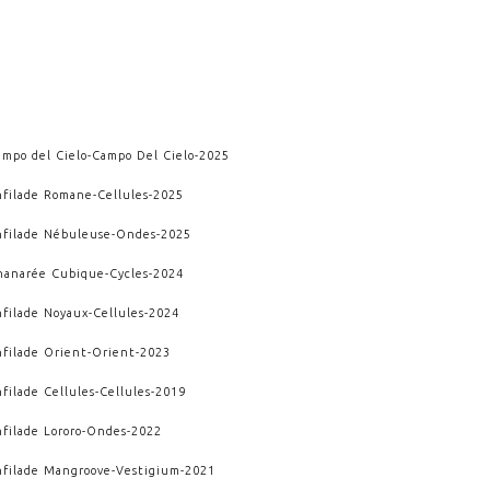
ampo del Cielo
-
Campo Del Cielo
-
2025
nfilade Romane
-
Cellules
-
2025
nfilade Nébuleuse
-
Ondes
-
2025
hanarée Cubique
-
Cycles
-
2024
nfilade Noyaux
-
Cellules
-
2024
nfilade Orient
-
Orient
-
2023
filade Cellules
-
Cellules
-
2019
filade Lororo
-
Ondes
-
2022
nfilade Mangroove
-
Vestigium
-
2021