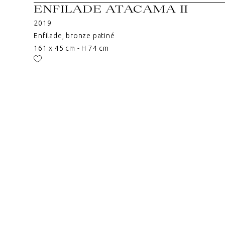
ENFILADE ATACAMA II
2019
Enfilade, bronze patiné
161 x 45 cm - H 74 cm