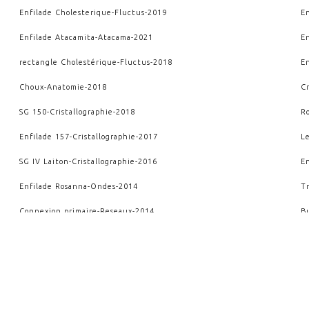
Enfilade Cholesterique
-
Fluctus
-
2019
E
Enfilade Atacamita
-
Atacama
-
2021
E
rectangle Cholestérique
-
Fluctus
-
2018
E
Choux
-
Anatomie
-
2018
C
SG 150
-
Cristallographie
-
2018
R
Enfilade 157
-
Cristallographie
-
2017
L
SG IV Laiton
-
Cristallographie
-
2016
E
Enfilade Rosanna
-
Ondes
-
2014
T
Connexion primaire
-
Reseaux
-
2014
B
Petit Apothicaire
-
Archimedis Opera
-
2012
A
Rupture et conséquence
-
Kairos
-
2010
I
VOIR AUSSI