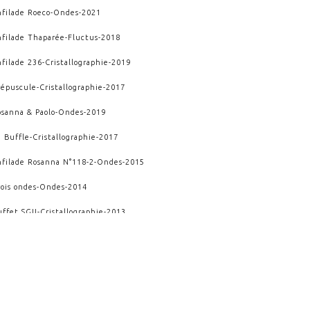
nfilade Roeco
-
Ondes
-
2021
nfilade Thaparée
-
Fluctus
-
2018
nfilade 236
-
Cristallographie
-
2019
répuscule
-
Cristallographie
-
2017
osanna & Paolo
-
Ondes
-
2019
e Buffle
-
Cristallographie
-
2017
nfilade Rosanna N°118-2
-
Ondes
-
2015
rois ondes
-
Ondes
-
2014
uffet SGII
-
Cristallographie
-
2013
pothicaire
-
Archimedis Opera
-
2012
mpact
-
Kairos
-
2009