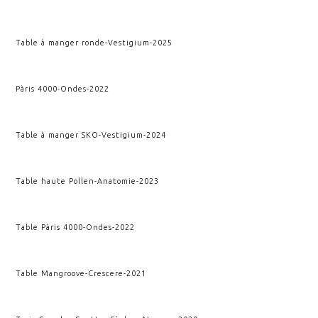
Table à manger ronde
-
Vestigium
-
2025
Pàris 4000
-
Ondes
-
2022
Table à manger SKO
-
Vestigium
-
2024
Table haute Pollen
-
Anatomie
-
2023
Table Pàris 4000
-
Ondes
-
2022
Table Mangroove
-
Crescere
-
2021