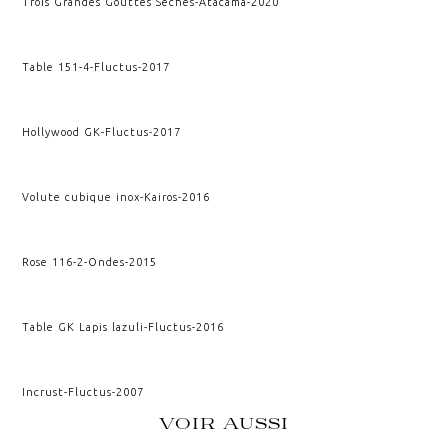
Trois Grandes Gouttes Sèches
-
Atacama
-
2020
Table 151-4
-
Fluctus
-
2017
Hollywood GK
-
Fluctus
-
2017
Volute cubique inox
-
Kairos
-
2016
Rose 116-2
-
Ondes
-
2015
Table GK Lapis lazuli
-
Fluctus
-
2016
Incrust
-
Fluctus
-
2007
VOIR AUSSI
ANATOMIE