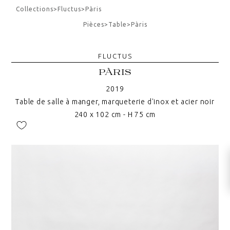
Collections
>
Fluctus
>
Pàris
Pièces
>
Table
>
Pàris
FLUCTUS
PÀRIS
2019
Table de salle à manger, marqueterie d'inox et acier noir
240 x 102 cm - H 75 cm