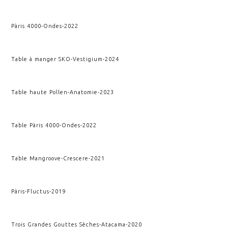
Pàris 4000
-
Ondes
-
2022
Table à manger SKO
-
Vestigium
-
2024
Table haute Pollen
-
Anatomie
-
2023
Table Pàris 4000
-
Ondes
-
2022
Table Mangroove
-
Crescere
-
2021
Pàris
-
Fluctus
-
2019
Trois Grandes Gouttes Sèches
-
Atacama
-
2020