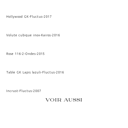
Hollywood GK
-
Fluctus
-
2017
Volute cubique inox
-
Kairos
-
2016
Rose 116-2
-
Ondes
-
2015
Table GK Lapis lazuli
-
Fluctus
-
2016
Incrust
-
Fluctus
-
2007
VOIR AUSSI
CRISTALLOGRAPHIE
CRESCERE