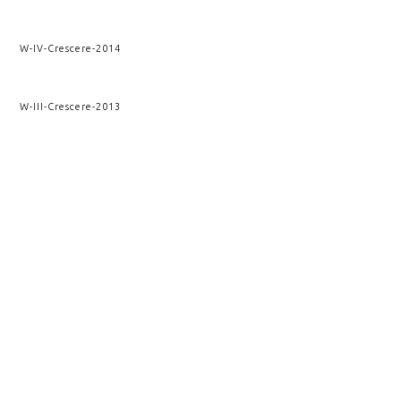
W-IV
-
Crescere
-
2014
W-III
-
Crescere
-
2013
SupraSu
-
Archimedis Opera
-
2012
Wendaï II
-
Crescere
-
2012
Wendaï
-
Crescere
-
2010
VOIR AUSSI
ARCHIMEDIS OPERA
VESTIGIUM