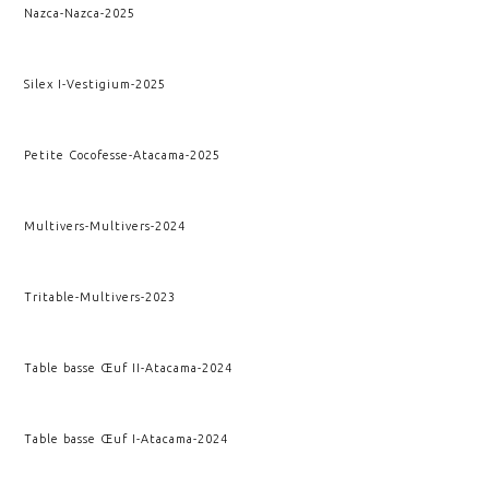
Nazca
-
Nazca
-
2025
Silex I
-
Vestigium
-
2025
Petite Cocofesse
-
Atacama
-
2025
Multivers
-
Multivers
-
2024
Tritable
-
Multivers
-
2023
Table basse Œuf II
-
Atacama
-
2024
Table basse Œuf I
-
Atacama
-
2024