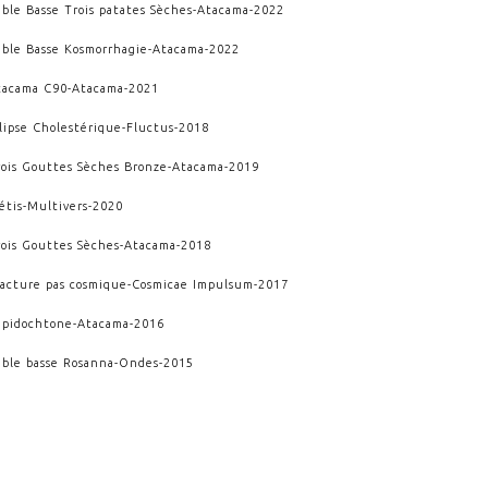
able Basse Trois patates Sèches
-
Atacama
-
2022
able Basse Kosmorrhagie
-
Atacama
-
2022
tacama C90
-
Atacama
-
2021
llipse Cholestérique
-
Fluctus
-
2018
rois Gouttes Sèches Bronze
-
Atacama
-
2019
étis
-
Multivers
-
2020
rois Gouttes Sèches
-
Atacama
-
2018
racture pas cosmique
-
Cosmicae Impulsum
-
2017
epidochtone
-
Atacama
-
2016
able basse Rosanna
-
Ondes
-
2015
III
-
Crescere
-
2013
endaï
-
Crescere
-
2010