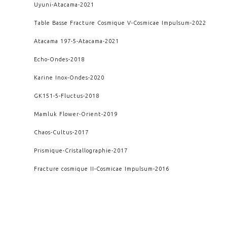
Uyuni
-
Atacama
-
2021
Table Basse Fracture Cosmique V
-
Cosmicae Impulsum
-
2022
Atacama 197-5
-
Atacama
-
2021
Echo
-
Ondes
-
2018
Karine Inox
-
Ondes
-
2020
GK151-5
-
Fluctus
-
2018
Mamluk Flower
-
Orient
-
2019
Chaos
-
Cultus
-
2017
Prismique
-
Cristallographie
-
2017
Fracture cosmique II
-
Cosmicae Impulsum
-
2016
Petites dalles papillon
-
Ondes
-
2014
SupraSu
-
Archimedis Opera
-
2012