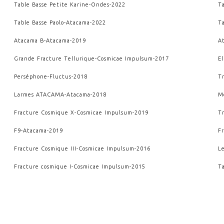
Table Basse Petite Karine
-
Ondes
-
2022
T
Table Basse Paolo
-
Atacama
-
2022
T
Atacama B
-
Atacama
-
2019
A
Grande Fracture Tellurique
-
Cosmicae Impulsum
-
2017
E
Perséphone
-
Fluctus
-
2018
T
Larmes ATACAMA
-
Atacama
-
2018
M
Fracture Cosmique X
-
Cosmicae Impulsum
-
2019
T
F9
-
Atacama
-
2019
F
Fracture Cosmique III
-
Cosmicae Impulsum
-
2016
L
Fracture cosmique I
-
Cosmicae Impulsum
-
2015
T
W-IV
-
Crescere
-
2014
W-
Wendaï II
-
Crescere
-
2012
W
VOIR AUSSI