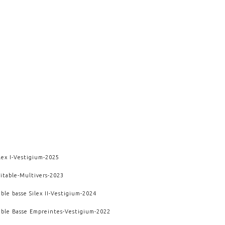
lex I
-
Vestigium
-
2025
itable
-
Multivers
-
2023
ble basse Silex II
-
Vestigium
-
2024
able Basse Empreintes
-
Vestigium
-
2022