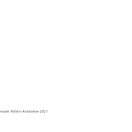
onsole Pollen
-
Anatomie
-
2021
 II
-
Fluctus
-
2016