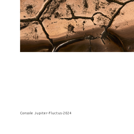
Console Jupiter
-
Fluctus
-
2024
Console Atacama 120
-
Atacama
-
2021