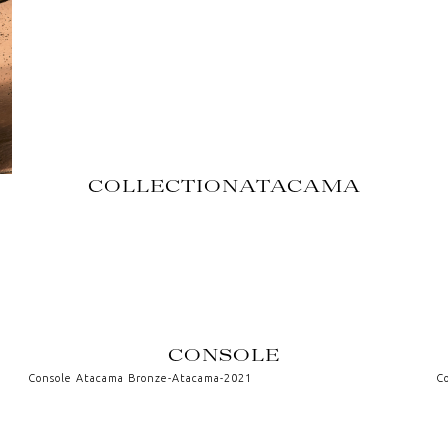
COLLECTION
ATACAMA
CONSOLE
Console Atacama Bronze
-
Atacama
-
2021
C
Console 273
-
Archimedis Opera
-
2020
GK
VOIR AUSSI