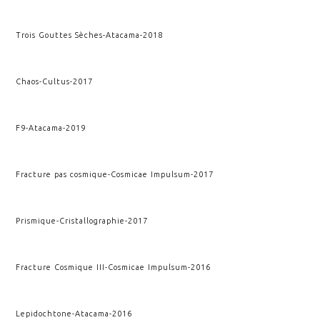
Trois Gouttes Sèches
-
Atacama
-
2018
Chaos
-
Cultus
-
2017
F9
-
Atacama
-
2019
Fracture pas cosmique
-
Cosmicae Impulsum
-
2017
Prismique
-
Cristallographie
-
2017
Fracture Cosmique III
-
Cosmicae Impulsum
-
2016
Lepidochtone
-
Atacama
-
2016