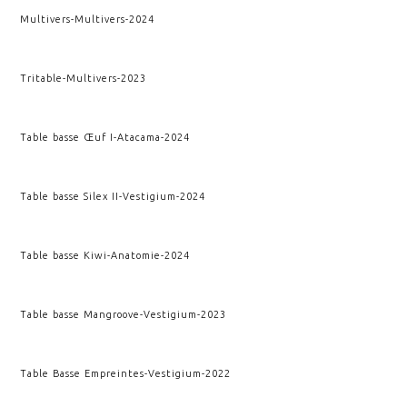
Multivers
-
Multivers
-
2024
Tritable
-
Multivers
-
2023
Table basse Œuf I
-
Atacama
-
2024
Table basse Silex II
-
Vestigium
-
2024
Table basse Kiwi
-
Anatomie
-
2024
Table basse Mangroove
-
Vestigium
-
2023
Table Basse Empreintes
-
Vestigium
-
2022