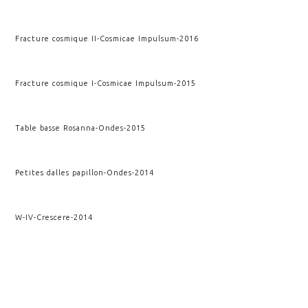
Fracture cosmique II
-
Cosmicae Impulsum
-
2016
Fracture cosmique I
-
Cosmicae Impulsum
-
2015
Table basse Rosanna
-
Ondes
-
2015
Petites dalles papillon
-
Ondes
-
2014
W-IV
-
Crescere
-
2014
W-III
-
Crescere
-
2013
SupraSu
-
Archimedis Opera
-
2012