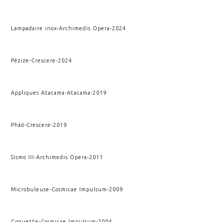
Lampadaire inox
-
Archimedis Opera
-
2024
Pézize
-
Crescere
-
2024
Appliques Atacama
-
Atacama
-
2019
Phàô
-
Crescere
-
2019
Sismo III
-
Archimedis Opera
-
2011
Microbuleuse
-
Cosmicae Impulsum
-
2009
Goguette
-
Cosmicae Impulsum
-
2004