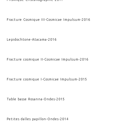
Fracture Cosmique III
-
Cosmicae Impulsum
-
2016
Lepidochtone
-
Atacama
-
2016
Fracture cosmique II
-
Cosmicae Impulsum
-
2016
Fracture cosmique I
-
Cosmicae Impulsum
-
2015
Table basse Rosanna
-
Ondes
-
2015
Petites dalles papillon
-
Ondes
-
2014