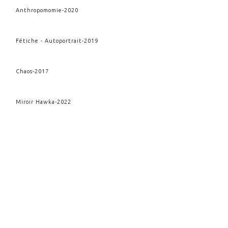
Anthropomomie
-
2020
Fétiche - Autoportrait
-
2019
Chaos
-
2017
Miroir Hawka
-
2022