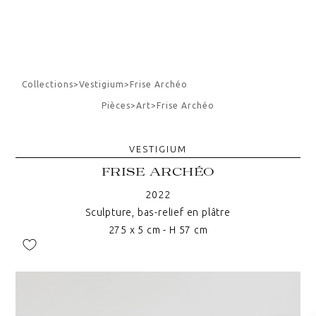
Collections
>
Vestigium
>
Frise Archéo
Pièces
>
Art
>
Frise Archéo
VESTIGIUM
FRISE ARCHÉO
2022
Sculpture, bas-relief en plâtre
275 x 5 cm - H 57 cm