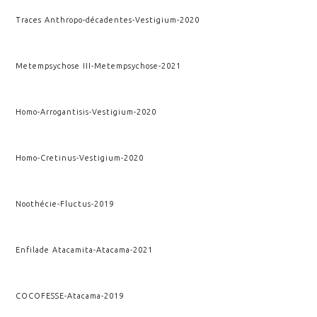
Traces Anthropo-décadentes
-
Vestigium
-
2020
Metempsychose III
-
Metempsychose
-
2021
Homo-Arrogantisis
-
Vestigium
-
2020
Homo-Cretinus
-
Vestigium
-
2020
Noothécie
-
Fluctus
-
2019
Enfilade Atacamita
-
Atacama
-
2021
COCOFESSE
-
Atacama
-
2019