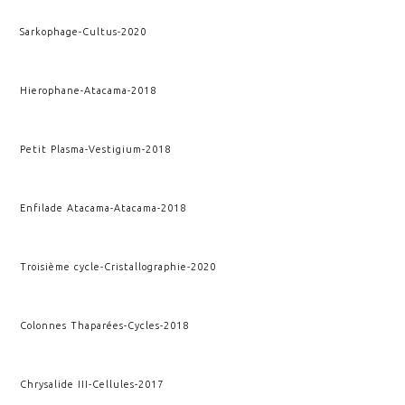
Sarkophage
-
Cultus
-
2020
Hierophane
-
Atacama
-
2018
Petit Plasma
-
Vestigium
-
2018
Enfilade Atacama
-
Atacama
-
2018
Troisième cycle
-
Cristallographie
-
2020
Colonnes Thaparées
-
Cycles
-
2018
Chrysalide III
-
Cellules
-
2017