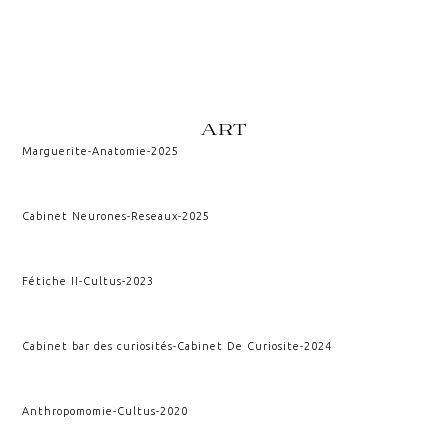
ART
Marguerite
-
Anatomie
-
2025
Cabinet Neurones
-
Reseaux
-
2025
Fétiche II
-
Cultus
-
2023
Cabinet bar des curiosités
-
Cabinet De Curiosite
-
2024
Anthropomomie
-
Cultus
-
2020