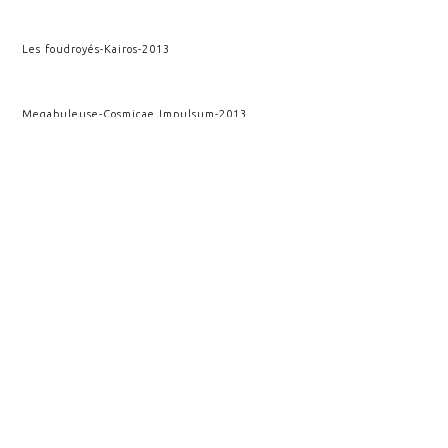
Les foudroyés
-
Kairos
-
2013
Megabuleuse
-
Cosmicae Impulsum
-
2013
Cycles
-
Fluctus
-
2013
Fracture verticale
-
Kairos
-
2010
VOIR AUSSI
ATACAMA
ATACAMA
KAIROS