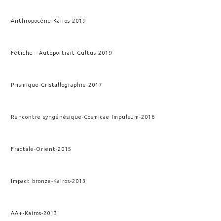
Anthropocène
-
Kairos
-
2019
Fétiche - Autoportrait
-
Cultus
-
2019
Prismique
-
Cristallographie
-
2017
Rencontre syngénésique
-
Cosmicae Impulsum
-
2016
Fractale
-
Orient
-
2015
Impact bronze
-
Kairos
-
2013
AA+
-
Kairos
-
2013