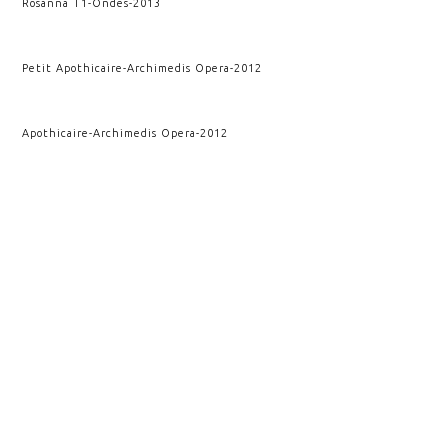
Rosanna T1
-
Ondes
-
2013
Petit Apothicaire
-
Archimedis Opera
-
2012
Apothicaire
-
Archimedis Opera
-
2012
Deuxième impact
-
Kairos
-
2011
Rupture et conséquence
-
Kairos
-
2010
Impact
-
Kairos
-
2009
Rupture verticale
-
Kairos
-
2009
VOIR AUSSI
CRISTALLOGRAPHIE