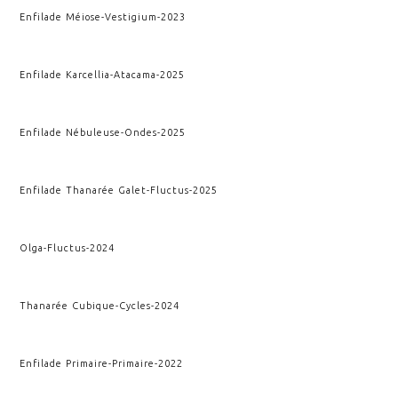
Enfilade Méiose
-
Vestigium
-
2023
Enfilade Karcellia
-
Atacama
-
2025
Enfilade Nébuleuse
-
Ondes
-
2025
Enfilade Thanarée Galet
-
Fluctus
-
2025
Olga
-
Fluctus
-
2024
Thanarée Cubique
-
Cycles
-
2024
Enfilade Primaire
-
Primaire
-
2022