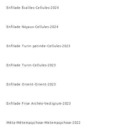
Enfilade Écailles
-
Cellules
-
2024
Enfilade Noyaux
-
Cellules
-
2024
Enfilade Turin patinée
-
Cellules
-
2023
Enfilade Turin
-
Cellules
-
2023
Enfilade Orient
-
Orient
-
2023
Enfilade Frise Archéo
-
Vestigium
-
2023
Méta-Métempsychose
-
Metempsychose
-
2022