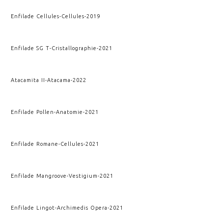
Enfilade Cellules
-
Cellules
-
2019
Enfilade SG T
-
Cristallographie
-
2021
Atacamita II
-
Atacama
-
2022
Enfilade Pollen
-
Anatomie
-
2021
Enfilade Romane
-
Cellules
-
2021
Enfilade Mangroove
-
Vestigium
-
2021
Enfilade Lingot
-
Archimedis Opera
-
2021