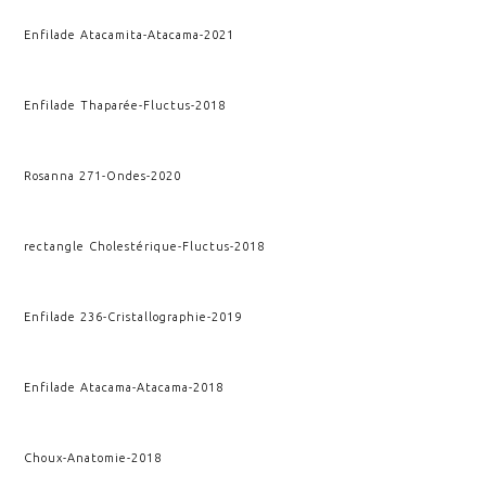
Enfilade Atacamita
-
Atacama
-
2021
Enfilade Thaparée
-
Fluctus
-
2018
Rosanna 271
-
Ondes
-
2020
rectangle Cholestérique
-
Fluctus
-
2018
Enfilade 236
-
Cristallographie
-
2019
Enfilade Atacama
-
Atacama
-
2018
Choux
-
Anatomie
-
2018