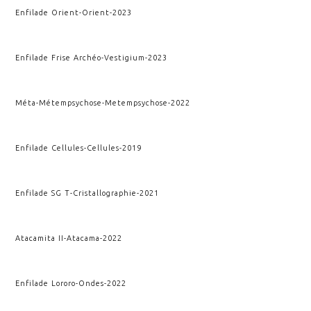
Enfilade Orient
-
Orient
-
2023
Enfilade Frise Archéo
-
Vestigium
-
2023
Méta-Métempsychose
-
Metempsychose
-
2022
Enfilade Cellules
-
Cellules
-
2019
Enfilade SG T
-
Cristallographie
-
2021
Atacamita II
-
Atacama
-
2022
Enfilade Lororo
-
Ondes
-
2022