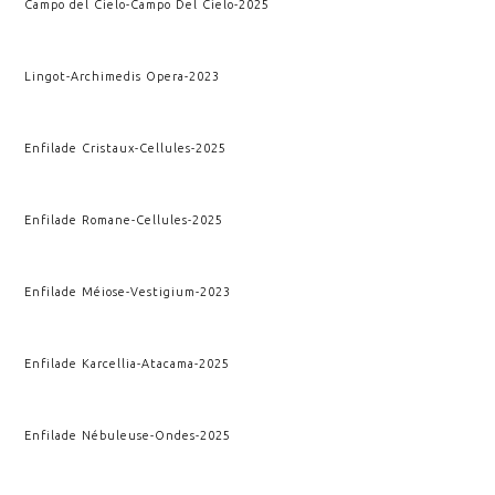
Campo del Cielo
-
Campo Del Cielo
-
2025
Lingot
-
Archimedis Opera
-
2023
Enfilade Cristaux
-
Cellules
-
2025
Enfilade Romane
-
Cellules
-
2025
Enfilade Méiose
-
Vestigium
-
2023
Enfilade Karcellia
-
Atacama
-
2025
Enfilade Nébuleuse
-
Ondes
-
2025