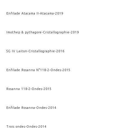
Enfilade Atacama II
-
Atacama
-
2019
Imothep & pythagore
-
Cristallographie
-
2019
SG IV Laiton
-
Cristallographie
-
2016
Enfilade Rosanna N°118-2
-
Ondes
-
2015
Rosanna 118-2
-
Ondes
-
2015
Enfilade Rosanna
-
Ondes
-
2014
Trois ondes
-
Ondes
-
2014