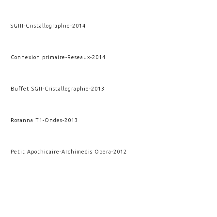
SGIII
-
Cristallographie
-
2014
Connexion primaire
-
Reseaux
-
2014
Buffet SGII
-
Cristallographie
-
2013
Rosanna T1
-
Ondes
-
2013
Petit Apothicaire
-
Archimedis Opera
-
2012
Apothicaire
-
Archimedis Opera
-
2012
Deuxième impact
-
Kairos
-
2011