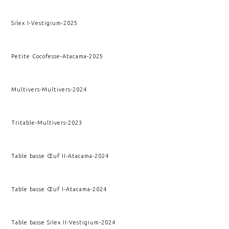
Silex I
-
Vestigium
-
2025
Petite Cocofesse
-
Atacama
-
2025
Multivers
-
Multivers
-
2024
Tritable
-
Multivers
-
2023
Table basse Œuf II
-
Atacama
-
2024
Table basse Œuf I
-
Atacama
-
2024
Table basse Silex II
-
Vestigium
-
2024