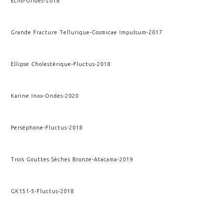
Echo
-
Ondes
-
2018
Grande Fracture Tellurique
-
Cosmicae Impulsum
-
2017
Ellipse Cholestérique
-
Fluctus
-
2018
Karine Inox
-
Ondes
-
2020
Perséphone
-
Fluctus
-
2018
Trois Gouttes Sèches Bronze
-
Atacama
-
2019
GK151-5
-
Fluctus
-
2018