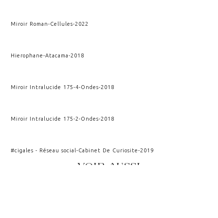
Miroir Roman
-
Cellules
-
2022
Hierophane
-
Atacama
-
2018
Miroir Intralucide 175-4
-
Ondes
-
2018
Miroir Intralucide 175-2
-
Ondes
-
2018
#cigales - Réseau social
-
Cabinet De Curiosite
-
2019
VOIR AUSSI
CRISTALLOGRAPHIE
KAIROS