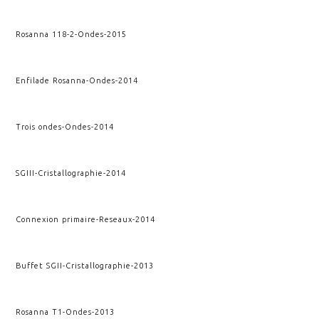
Rosanna 118-2
-
Ondes
-
2015
Enfilade Rosanna
-
Ondes
-
2014
Trois ondes
-
Ondes
-
2014
SGIII
-
Cristallographie
-
2014
Connexion primaire
-
Reseaux
-
2014
Buffet SGII
-
Cristallographie
-
2013
Rosanna T1
-
Ondes
-
2013