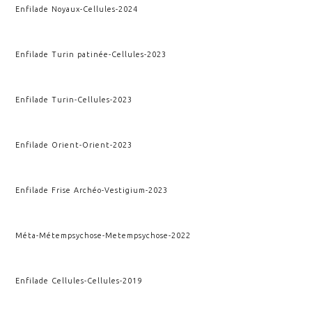
Enfilade Noyaux
-
Cellules
-
2024
Enfilade Turin patinée
-
Cellules
-
2023
Enfilade Turin
-
Cellules
-
2023
Enfilade Orient
-
Orient
-
2023
Enfilade Frise Archéo
-
Vestigium
-
2023
Méta-Métempsychose
-
Metempsychose
-
2022
Enfilade Cellules
-
Cellules
-
2019