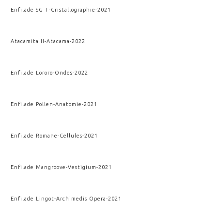
Enfilade SG T
-
Cristallographie
-
2021
Atacamita II
-
Atacama
-
2022
Enfilade Lororo
-
Ondes
-
2022
Enfilade Pollen
-
Anatomie
-
2021
Enfilade Romane
-
Cellules
-
2021
Enfilade Mangroove
-
Vestigium
-
2021
Enfilade Lingot
-
Archimedis Opera
-
2021