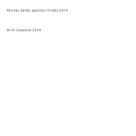
Petites dalles papillon
-
Ondes
-
2014
W-IV
-
Crescere
-
2014
W-III
-
Crescere
-
2013
SupraSu
-
Archimedis Opera
-
2012
Wendaï II
-
Crescere
-
2012
Wendaï
-
Crescere
-
2010
VOIR AUSSI
ANATOMIE