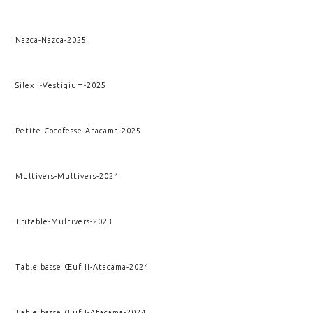
Nazca
-
Nazca
-
2025
Silex I
-
Vestigium
-
2025
Petite Cocofesse
-
Atacama
-
2025
Multivers
-
Multivers
-
2024
Tritable
-
Multivers
-
2023
Table basse Œuf II
-
Atacama
-
2024
Table basse Œuf I
-
Atacama
-
2024