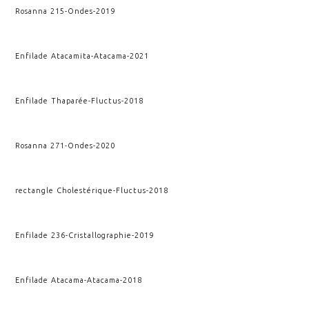
Rosanna 215
-
Ondes
-
2019
Enfilade Atacamita
-
Atacama
-
2021
Enfilade Thaparée
-
Fluctus
-
2018
Rosanna 271
-
Ondes
-
2020
rectangle Cholestérique
-
Fluctus
-
2018
Enfilade 236
-
Cristallographie
-
2019
Enfilade Atacama
-
Atacama
-
2018