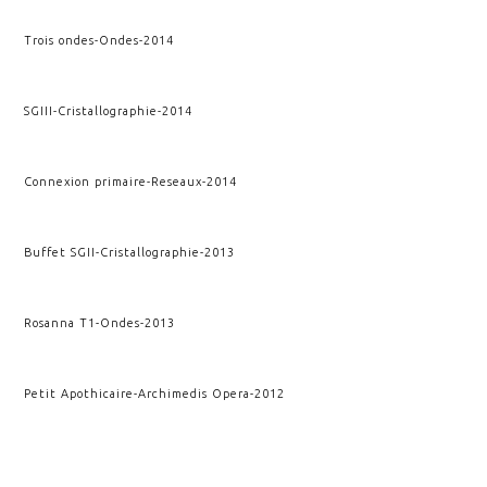
Trois ondes
-
Ondes
-
2014
SGIII
-
Cristallographie
-
2014
Connexion primaire
-
Reseaux
-
2014
Buffet SGII
-
Cristallographie
-
2013
Rosanna T1
-
Ondes
-
2013
Petit Apothicaire
-
Archimedis Opera
-
2012
Apothicaire
-
Archimedis Opera
-
2012