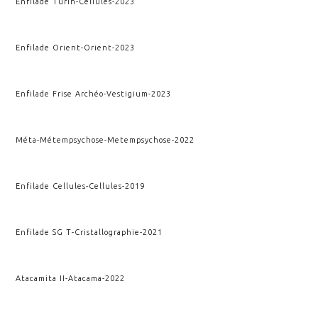
Enfilade Turin
-
Cellules
-
2023
Enfilade Orient
-
Orient
-
2023
Enfilade Frise Archéo
-
Vestigium
-
2023
Méta-Métempsychose
-
Metempsychose
-
2022
Enfilade Cellules
-
Cellules
-
2019
Enfilade SG T
-
Cristallographie
-
2021
Atacamita II
-
Atacama
-
2022