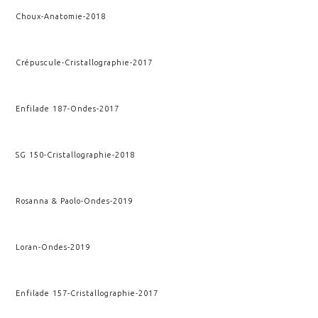
Choux
-
Anatomie
-
2018
Crépuscule
-
Cristallographie
-
2017
Enfilade 187
-
Ondes
-
2017
SG 150
-
Cristallographie
-
2018
Rosanna & Paolo
-
Ondes
-
2019
Loran
-
Ondes
-
2019
Enfilade 157
-
Cristallographie
-
2017