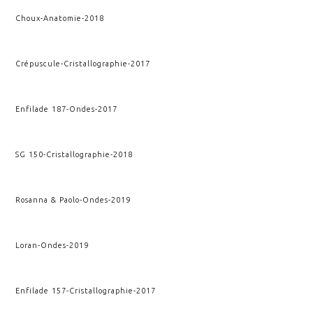
Choux
-
Anatomie
-
2018
Crépuscule
-
Cristallographie
-
2017
Enfilade 187
-
Ondes
-
2017
SG 150
-
Cristallographie
-
2018
Rosanna & Paolo
-
Ondes
-
2019
Loran
-
Ondes
-
2019
Enfilade 157
-
Cristallographie
-
2017