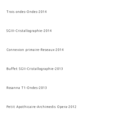
Trois ondes
-
Ondes
-
2014
SGIII
-
Cristallographie
-
2014
Connexion primaire
-
Reseaux
-
2014
Buffet SGII
-
Cristallographie
-
2013
Rosanna T1
-
Ondes
-
2013
Petit Apothicaire
-
Archimedis Opera
-
2012
Apothicaire
-
Archimedis Opera
-
2012