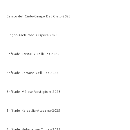
Campo del Cielo
-
Campo Del Cielo
-
2025
Lingot
-
Archimedis Opera
-
2023
Enfilade Cristaux
-
Cellules
-
2025
Enfilade Romane
-
Cellules
-
2025
Enfilade Méiose
-
Vestigium
-
2023
Enfilade Karcellia
-
Atacama
-
2025
Enfilade Nébuleuse
-
Ondes
-
2025