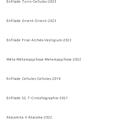
Enfilade Turin
-
Cellules
-
2023
Enfilade Orient
-
Orient
-
2023
Enfilade Frise Archéo
-
Vestigium
-
2023
Méta-Métempsychose
-
Metempsychose
-
2022
Enfilade Cellules
-
Cellules
-
2019
Enfilade SG T
-
Cristallographie
-
2021
Atacamita II
-
Atacama
-
2022