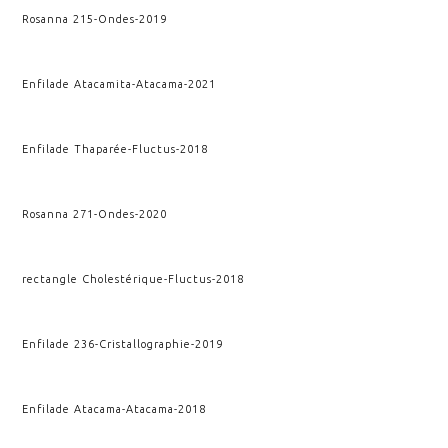
Rosanna 215
-
Ondes
-
2019
Enfilade Atacamita
-
Atacama
-
2021
Enfilade Thaparée
-
Fluctus
-
2018
Rosanna 271
-
Ondes
-
2020
rectangle Cholestérique
-
Fluctus
-
2018
Enfilade 236
-
Cristallographie
-
2019
Enfilade Atacama
-
Atacama
-
2018