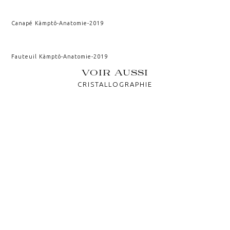
Canapé Kàmptô
-
Anatomie
-
2019
Fauteuil Kàmptô
-
Anatomie
-
2019
VOIR AUSSI
CRISTALLOGRAPHIE
ATACAMA
KAIROS
CELLULES
VESTIGIUM