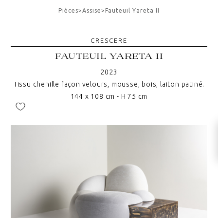
Pièces
>
Assise
>
Fauteuil Yareta II
CRESCERE
FAUTEUIL YARETA II
2023
Tissu chenille façon velours, mousse, bois, laiton patiné.
144 x 108 cm - H 75 cm