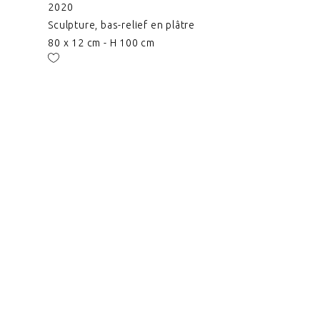
2020
Sculpture, bas-relief en plâtre
80 x 12 cm - H 100 cm