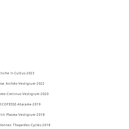
tiche II
-
Cultus
-
2023
rise Archéo
-
Vestigium
-
2022
omo-Cretinus
-
Vestigium
-
2020
OCOFESSE
-
Atacama
-
2019
etit Plasma
-
Vestigium
-
2018
olonnes Thaparées
-
Cycles
-
2018