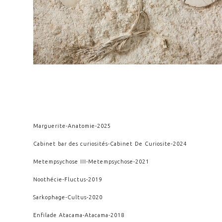
Marguerite
-
Anatomie
-
2025
Cabinet bar des curiosités
-
Cabinet De Curiosite
-
2024
Metempsychose III
-
Metempsychose
-
2021
Noothécie
-
Fluctus
-
2019
Sarkophage
-
Cultus
-
2020
Enfilade Atacama
-
Atacama
-
2018