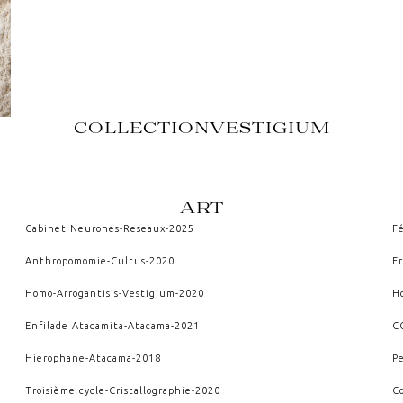
COLLECTION
VESTIGIUM
ART
Cabinet Neurones
-
Reseaux
-
2025
Fé
Anthropomomie
-
Cultus
-
2020
F
Homo-Arrogantisis
-
Vestigium
-
2020
H
Enfilade Atacamita
-
Atacama
-
2021
C
Hierophane
-
Atacama
-
2018
P
Troisième cycle
-
Cristallographie
-
2020
C