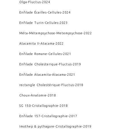
Olga
-
Fluctus
-
2024
Enfilade Écailles
-
Cellules
-
2024
Enfilade Turin
-
Cellules
-
2023
Méta-Métempsychose
-
Metempsychose
-
2022
Atacamita II
-
Atacama
-
2022
Enfilade Romane
-
Cellules
-
2021
Enfilade Cholesterique
-
Fluctus
-
2019
Enfilade Atacamita
-
Atacama
-
2021
rectangle Cholestérique
-
Fluctus
-
2018
Choux
-
Anatomie
-
2018
SG 150
-
Cristallographie
-
2018
Enfilade 157
-
Cristallographie
-
2017
Imothep & pythagore
-
Cristallographie
-
2019