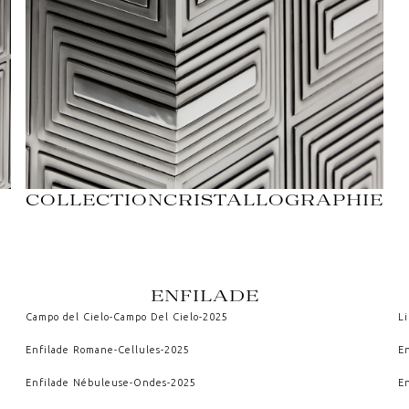
COLLECTION
CRISTALLOGRAPHIE
ENFILADE
Campo del Cielo
-
Campo Del Cielo
-
2025
L
Enfilade Romane
-
Cellules
-
2025
E
Enfilade Nébuleuse
-
Ondes
-
2025
E