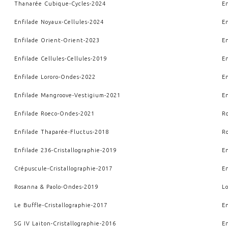
Thanarée Cubique
-
Cycles
-
2024
E
Enfilade Noyaux
-
Cellules
-
2024
E
Enfilade Orient
-
Orient
-
2023
E
Enfilade Cellules
-
Cellules
-
2019
E
Enfilade Lororo
-
Ondes
-
2022
En
Enfilade Mangroove
-
Vestigium
-
2021
E
Enfilade Roeco
-
Ondes
-
2021
R
Enfilade Thaparée
-
Fluctus
-
2018
R
Enfilade 236
-
Cristallographie
-
2019
E
Crépuscule
-
Cristallographie
-
2017
E
Rosanna & Paolo
-
Ondes
-
2019
L
Le Buffle
-
Cristallographie
-
2017
E
SG IV Laiton
-
Cristallographie
-
2016
E