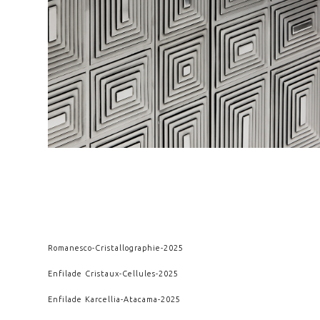
Romanesco
-
Cristallographie
-
2025
Enfilade Cristaux
-
Cellules
-
2025
Enfilade Karcellia
-
Atacama
-
2025