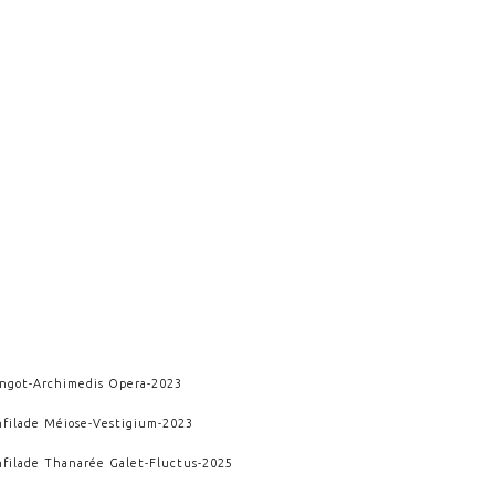
ingot
-
Archimedis Opera
-
2023
nfilade Méiose
-
Vestigium
-
2023
nfilade Thanarée Galet
-
Fluctus
-
2025