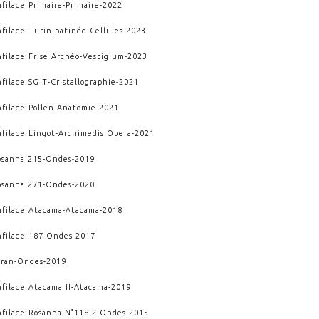
nfilade Primaire
-
Primaire
-
2022
nfilade Turin patinée
-
Cellules
-
2023
nfilade Frise Archéo
-
Vestigium
-
2023
nfilade SG T
-
Cristallographie
-
2021
filade Pollen
-
Anatomie
-
2021
nfilade Lingot
-
Archimedis Opera
-
2021
osanna 215
-
Ondes
-
2019
osanna 271
-
Ondes
-
2020
nfilade Atacama
-
Atacama
-
2018
nfilade 187
-
Ondes
-
2017
oran
-
Ondes
-
2019
nfilade Atacama II
-
Atacama
-
2019
nfilade Rosanna N°118-2
-
Ondes
-
2015