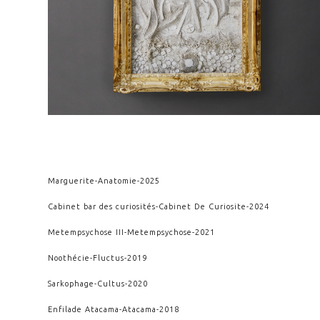
Marguerite
-
Anatomie
-
2025
Cabinet bar des curiosités
-
Cabinet De Curiosite
-
2024
Metempsychose III
-
Metempsychose
-
2021
Noothécie
-
Fluctus
-
2019
Sarkophage
-
Cultus
-
2020
Enfilade Atacama
-
Atacama
-
2018