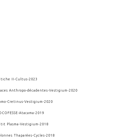
tiche II
-
Cultus
-
2023
races Anthropo-décadentes
-
Vestigium
-
2020
omo-Cretinus
-
Vestigium
-
2020
OCOFESSE
-
Atacama
-
2019
etit Plasma
-
Vestigium
-
2018
olonnes Thaparées
-
Cycles
-
2018