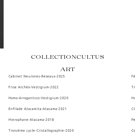
COLLECTION
CULTUS
ART
Cabinet Neurones
-
Reseaux
-
2025
Fé
Frise Archéo
-
Vestigium
-
2022
T
Homo-Arrogantisis
-
Vestigium
-
2020
H
Enfilade Atacamita
-
Atacama
-
2021
C
Hierophane
-
Atacama
-
2018
P
Troisième cycle
-
Cristallographie
-
2020
C