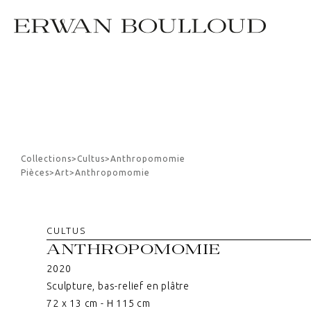
Collections
>
Cultus
>
Anthropomomie
Pièces
>
Art
>
Anthropomomie
CULTUS
ANTHROPOMOMIE
2020
Sculpture, bas-relief en plâtre
72 x 13 cm - H 115 cm