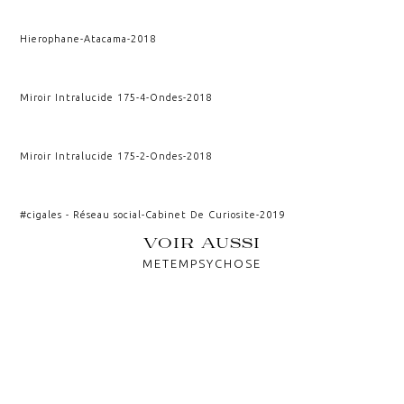
Hierophane
-
Atacama
-
2018
Miroir Intralucide 175-4
-
Ondes
-
2018
Miroir Intralucide 175-2
-
Ondes
-
2018
#cigales - Réseau social
-
Cabinet De Curiosite
-
2019
VOIR AUSSI
METEMPSYCHOSE
ARCHIMEDIS OPERA
MULTIVERS