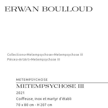
Collections
>
Metempsychose
>
Metempsychose III
Pièces
>
Art
Art
>
Metempsychose III
METEMPSYCHOSE
METEMPSYCHOSE III
2021
Coiffeuse, inox et martyr d'établi
70 x 80 cm - H 207 cm