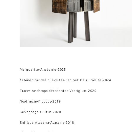
Marguerite
-
Anatomie
-
2025
Cabinet bar des curiosités
-
Cabinet De Curiosite
-
2024
Traces Anthropo-décadentes
-
Vestigium
-
2020
Noothécie
-
Fluctus
-
2019
Sarkophage
-
Cultus
-
2020
Enfilade Atacama
-
Atacama
-
2018