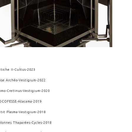
tiche II
-
Cultus
-
2023
rise Archéo
-
Vestigium
-
2022
omo-Cretinus
-
Vestigium
-
2020
OCOFESSE
-
Atacama
-
2019
etit Plasma
-
Vestigium
-
2018
olonnes Thaparées
-
Cycles
-
2018