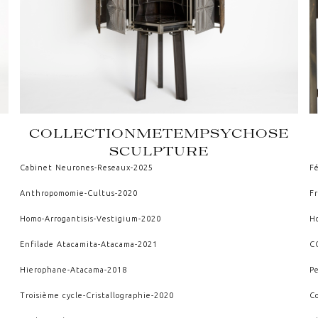
COLLECTION
METEMPSYCHOSE
SCULPTURE
Cabinet Neurones
-
Reseaux
-
2025
Fé
Anthropomomie
-
Cultus
-
2020
F
Homo-Arrogantisis
-
Vestigium
-
2020
H
Enfilade Atacamita
-
Atacama
-
2021
C
Hierophane
-
Atacama
-
2018
P
Troisième cycle
-
Cristallographie
-
2020
C