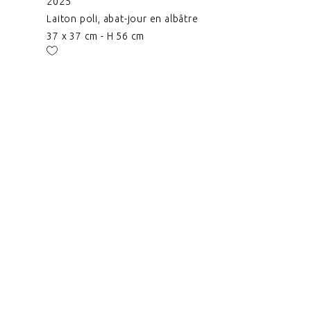
2025
Laiton poli, abat-jour en albâtre
37 x 37 cm - H 56 cm