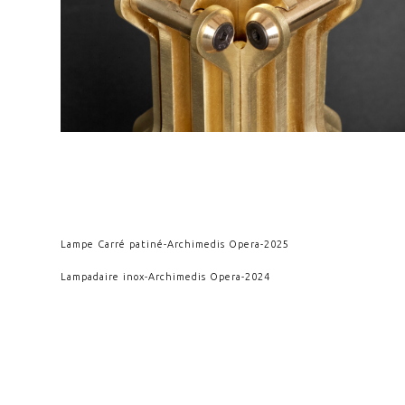
Lampe Carré patiné
-
Archimedis Opera
-
2025
Lampadaire inox
-
Archimedis Opera
-
2024
Phàô
-
Crescere
-
2019
Goguette
-
Cosmicae Impulsum
-
2004
ORIENT