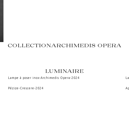
COLLECTION
ARCHIMEDIS OPERA
LUMINAIRE
Lampe à poser inox
-
Archimedis Opera
-
2024
L
Pézize
-
Crescere
-
2024
A
Sismo III
-
Archimedis Opera
-
2011
M
VOIR AUSSI
CULTUS