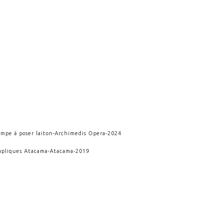
ampe à poser laiton
-
Archimedis Opera
-
2024
ppliques Atacama
-
Atacama
-
2019
icrobuleuse
-
Cosmicae Impulsum
-
2009
KAIROS