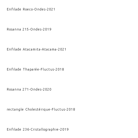
Enfilade Roeco
-
Ondes
-
2021
Rosanna 215
-
Ondes
-
2019
Enfilade Atacamita
-
Atacama
-
2021
Enfilade Thaparée
-
Fluctus
-
2018
Rosanna 271
-
Ondes
-
2020
rectangle Cholestérique
-
Fluctus
-
2018
Enfilade 236
-
Cristallographie
-
2019