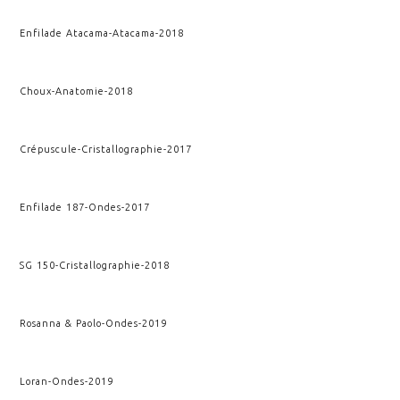
Enfilade Atacama
-
Atacama
-
2018
Choux
-
Anatomie
-
2018
Crépuscule
-
Cristallographie
-
2017
Enfilade 187
-
Ondes
-
2017
SG 150
-
Cristallographie
-
2018
Rosanna & Paolo
-
Ondes
-
2019
Loran
-
Ondes
-
2019