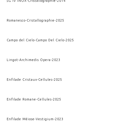
SG IV INOX
-
Cristallographie
-
2014
Romanesco
-
Cristallographie
-
2025
Campo del Cielo
-
Campo Del Cielo
-
2025
Lingot
-
Archimedis Opera
-
2023
Enfilade Cristaux
-
Cellules
-
2025
Enfilade Romane
-
Cellules
-
2025
Enfilade Méiose
-
Vestigium
-
2023