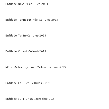
Enfilade Noyaux
-
Cellules
-
2024
Enfilade Turin patinée
-
Cellules
-
2023
Enfilade Turin
-
Cellules
-
2023
Enfilade Orient
-
Orient
-
2023
Méta-Métempsychose
-
Metempsychose
-
2022
Enfilade Cellules
-
Cellules
-
2019
Enfilade SG T
-
Cristallographie
-
2021