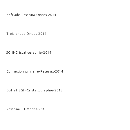
Enfilade Rosanna
-
Ondes
-
2014
Trois ondes
-
Ondes
-
2014
SGIII
-
Cristallographie
-
2014
Connexion primaire
-
Reseaux
-
2014
Buffet SGII
-
Cristallographie
-
2013
Rosanna T1
-
Ondes
-
2013
Petit Apothicaire
-
Archimedis Opera
-
2012