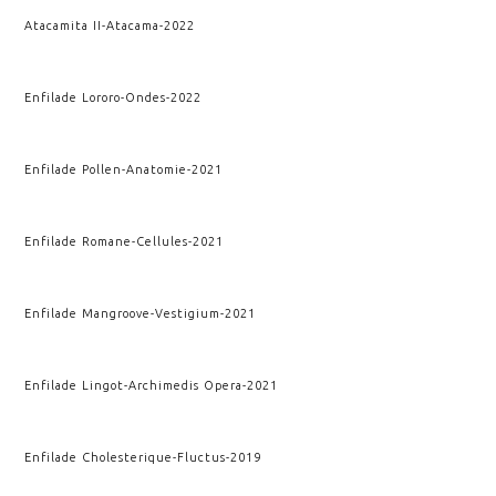
Atacamita II
-
Atacama
-
2022
Enfilade Lororo
-
Ondes
-
2022
Enfilade Pollen
-
Anatomie
-
2021
Enfilade Romane
-
Cellules
-
2021
Enfilade Mangroove
-
Vestigium
-
2021
Enfilade Lingot
-
Archimedis Opera
-
2021
Enfilade Cholesterique
-
Fluctus
-
2019