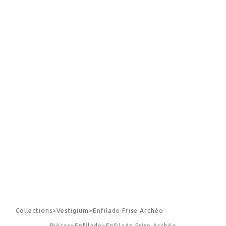
Collections
>
Vestigium
>
Enfilade Frise Archéo
Pièces
>
Enfilade
>
Enfilade Frise Archéo