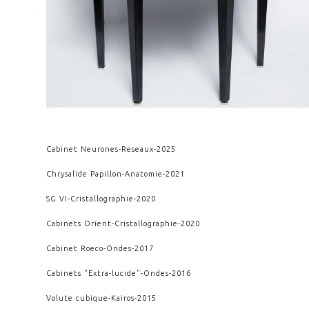
Cabinet Neurones
-
Reseaux
-
2025
Chrysalide Papillon
-
Anatomie
-
2021
SG VI
-
Cristallographie
-
2020
Cabinets Orient
-
Cristallographie
-
2020
Cabinet Roeco
-
Ondes
-
2017
Cabinets "Extra-lucide"
-
Ondes
-
2016
Volute cubique
-
Kairos
-
2015