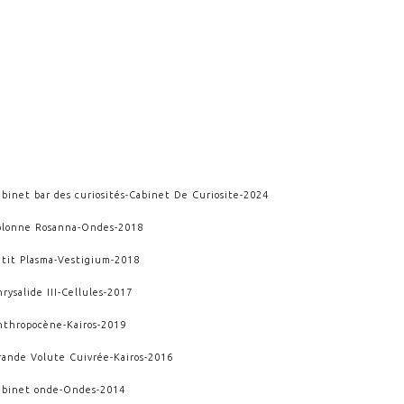
binet bar des curiosités
-
Cabinet De Curiosite
-
2024
olonne Rosanna
-
Ondes
-
2018
etit Plasma
-
Vestigium
-
2018
rysalide III
-
Cellules
-
2017
nthropocène
-
Kairos
-
2019
rande Volute Cuivrée
-
Kairos
-
2016
abinet onde
-
Ondes
-
2014