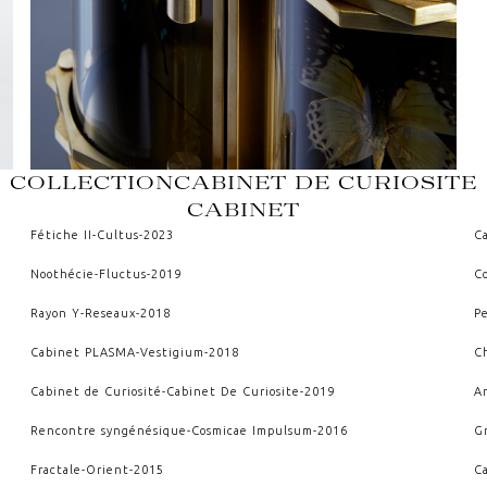
COLLECTION
CABINET DE CURIOSITE
CABINET
Fétiche II
-
Cultus
-
2023
Ca
Noothécie
-
Fluctus
-
2019
C
Rayon Y
-
Reseaux
-
2018
P
Cabinet PLASMA
-
Vestigium
-
2018
Ch
Cabinet de Curiosité
-
Cabinet De Curiosite
-
2019
A
Rencontre syngénésique
-
Cosmicae Impulsum
-
2016
G
Fractale
-
Orient
-
2015
C