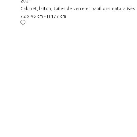
2021
Cabinet, laiton, tuiles de verre et papillons naturalisés
72 x 46 cm - H 177 cm