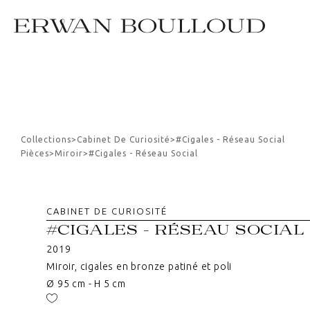
Collections
>
Cabinet De Curiosité
>
#cigales - Réseau Social
Pièces
>
Miroir
>
#cigales - Réseau Social
CABINET DE CURIOSITÉ
#CIGALES - RÉSEAU SOCIAL
2019
Miroir, cigales en bronze patiné et poli
Ø 95 cm - H 5 cm