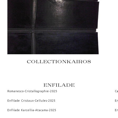
COLLECTION
KAIROS
ENFILADE
Romanesco
-
Cristallographie
-
2025
C
Enfilade Cristaux
-
Cellules
-
2025
E
Enfilade Karcellia
-
Atacama
-
2025
E