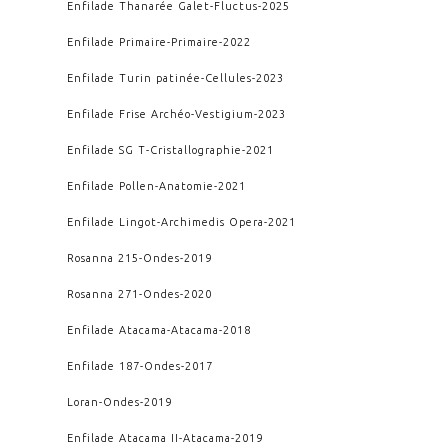
Enfilade Thanarée Galet
-
Fluctus
-
2025
Enfilade Primaire
-
Primaire
-
2022
Enfilade Turin patinée
-
Cellules
-
2023
Enfilade Frise Archéo
-
Vestigium
-
2023
Enfilade SG T
-
Cristallographie
-
2021
Enfilade Pollen
-
Anatomie
-
2021
Enfilade Lingot
-
Archimedis Opera
-
2021
Rosanna 215
-
Ondes
-
2019
Rosanna 271
-
Ondes
-
2020
Enfilade Atacama
-
Atacama
-
2018
Enfilade 187
-
Ondes
-
2017
Loran
-
Ondes
-
2019
Enfilade Atacama II
-
Atacama
-
2019