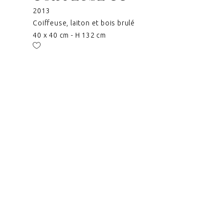
2013
Coiffeuse, laiton et bois brulé
40 x 40 cm - H 132 cm