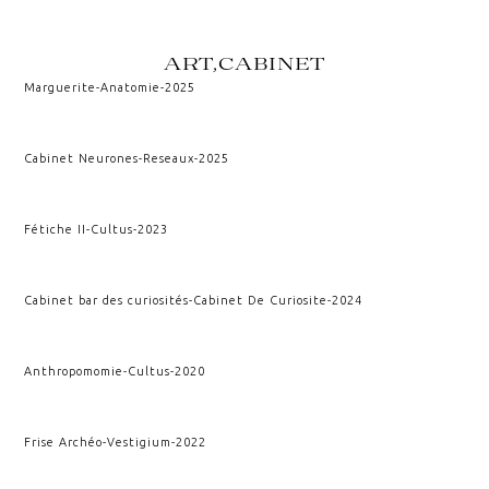
ART,CABINET
Marguerite
-
Anatomie
-
2025
Cabinet Neurones
-
Reseaux
-
2025
Fétiche II
-
Cultus
-
2023
Cabinet bar des curiosités
-
Cabinet De Curiosite
-
2024
Anthropomomie
-
Cultus
-
2020
Frise Archéo
-
Vestigium
-
2022