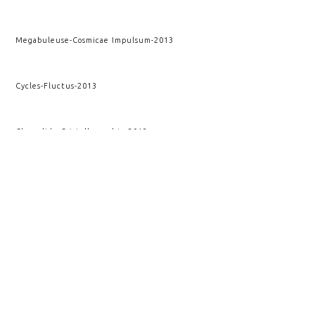
Megabuleuse
-
Cosmicae Impulsum
-
2013
Cycles
-
Fluctus
-
2013
Chrysalide
-
Cristallographie
-
2013
AAA
-
Kairos
-
2012
Fracture verticale
-
Kairos
-
2010
VOIR AUSSI
ONDES
ATACAMA