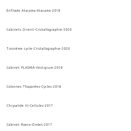
Enfilade Atacama
-
Atacama
-
2018
Cabinets Orient
-
Cristallographie
-
2020
Troisième cycle
-
Cristallographie
-
2020
Cabinet PLASMA
-
Vestigium
-
2018
Colonnes Thaparées
-
Cycles
-
2018
Chrysalide III
-
Cellules
-
2017
Cabinet Roeco
-
Ondes
-
2017