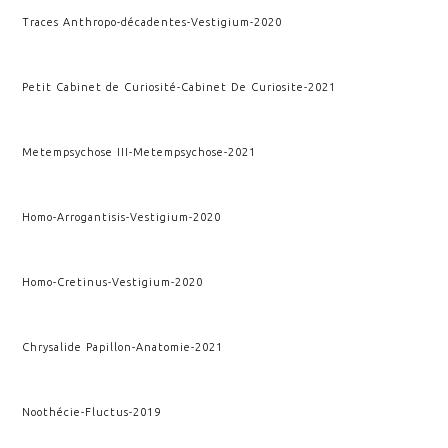
Traces Anthropo-décadentes
-
Vestigium
-
2020
Petit Cabinet de Curiosité
-
Cabinet De Curiosite
-
2021
Metempsychose III
-
Metempsychose
-
2021
Homo-Arrogantisis
-
Vestigium
-
2020
Homo-Cretinus
-
Vestigium
-
2020
Chrysalide Papillon
-
Anatomie
-
2021
Noothécie
-
Fluctus
-
2019