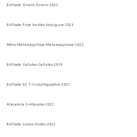
Enfilade Orient
-
Orient
-
2023
Enfilade Frise Archéo
-
Vestigium
-
2023
Méta-Métempsychose
-
Metempsychose
-
2022
Enfilade Cellules
-
Cellules
-
2019
Enfilade SG T
-
Cristallographie
-
2021
Atacamita II
-
Atacama
-
2022
Enfilade Lororo
-
Ondes
-
2022