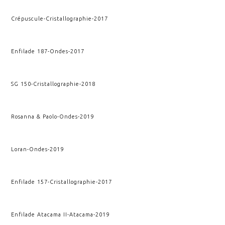
Crépuscule
-
Cristallographie
-
2017
Enfilade 187
-
Ondes
-
2017
SG 150
-
Cristallographie
-
2018
Rosanna & Paolo
-
Ondes
-
2019
Loran
-
Ondes
-
2019
Enfilade 157
-
Cristallographie
-
2017
Enfilade Atacama II
-
Atacama
-
2019