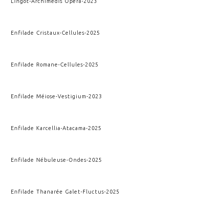
Lingot
-
Archimedis Opera
-
2023
Enfilade Cristaux
-
Cellules
-
2025
Enfilade Romane
-
Cellules
-
2025
Enfilade Méiose
-
Vestigium
-
2023
Enfilade Karcellia
-
Atacama
-
2025
Enfilade Nébuleuse
-
Ondes
-
2025
Enfilade Thanarée Galet
-
Fluctus
-
2025