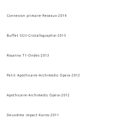
Connexion primaire
-
Reseaux
-
2014
Buffet SGII
-
Cristallographie
-
2013
Rosanna T1
-
Ondes
-
2013
Petit Apothicaire
-
Archimedis Opera
-
2012
Apothicaire
-
Archimedis Opera
-
2012
Deuxième impact
-
Kairos
-
2011
Rupture et conséquence
-
Kairos
-
2010