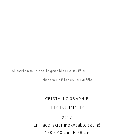
Collections
>
Cristallographie
>
Le Buffle
Pièces
>
Enfilade
>
Le Buffle
CRISTALLOGRAPHIE
LE BUFFLE
2017
Enfilade, acier inoxydable satiné
180 x 40 cm - H 78 cm