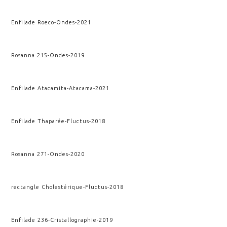
Enfilade Roeco
-
Ondes
-
2021
Rosanna 215
-
Ondes
-
2019
Enfilade Atacamita
-
Atacama
-
2021
Enfilade Thaparée
-
Fluctus
-
2018
Rosanna 271
-
Ondes
-
2020
rectangle Cholestérique
-
Fluctus
-
2018
Enfilade 236
-
Cristallographie
-
2019