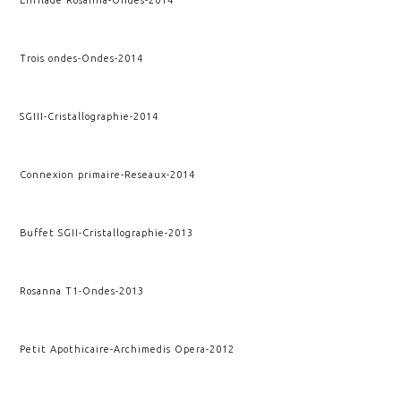
Trois ondes
-
Ondes
-
2014
SGIII
-
Cristallographie
-
2014
Connexion primaire
-
Reseaux
-
2014
Buffet SGII
-
Cristallographie
-
2013
Rosanna T1
-
Ondes
-
2013
Petit Apothicaire
-
Archimedis Opera
-
2012