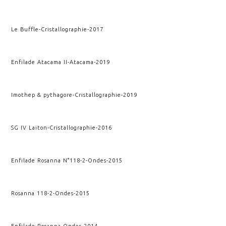
Le Buffle
-
Cristallographie
-
2017
Enfilade Atacama II
-
Atacama
-
2019
Imothep & pythagore
-
Cristallographie
-
2019
SG IV Laiton
-
Cristallographie
-
2016
Enfilade Rosanna N°118-2
-
Ondes
-
2015
Rosanna 118-2
-
Ondes
-
2015
Enfilade Rosanna
-
Ondes
-
2014