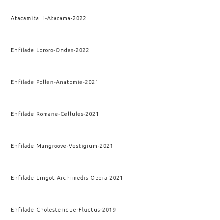
Atacamita II
-
Atacama
-
2022
Enfilade Lororo
-
Ondes
-
2022
Enfilade Pollen
-
Anatomie
-
2021
Enfilade Romane
-
Cellules
-
2021
Enfilade Mangroove
-
Vestigium
-
2021
Enfilade Lingot
-
Archimedis Opera
-
2021
Enfilade Cholesterique
-
Fluctus
-
2019