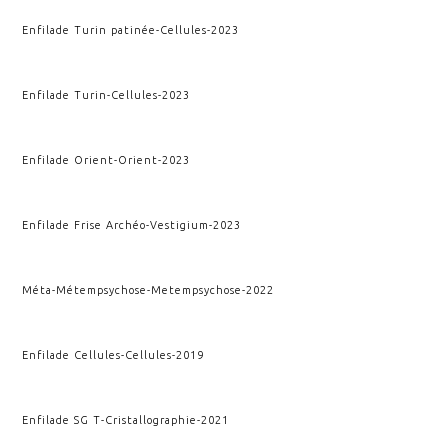
Enfilade Turin patinée
-
Cellules
-
2023
Enfilade Turin
-
Cellules
-
2023
Enfilade Orient
-
Orient
-
2023
Enfilade Frise Archéo
-
Vestigium
-
2023
Méta-Métempsychose
-
Metempsychose
-
2022
Enfilade Cellules
-
Cellules
-
2019
Enfilade SG T
-
Cristallographie
-
2021