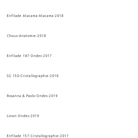
Enfilade Atacama
-
Atacama
-
2018
Choux
-
Anatomie
-
2018
Enfilade 187
-
Ondes
-
2017
SG 150
-
Cristallographie
-
2018
Rosanna & Paolo
-
Ondes
-
2019
Loran
-
Ondes
-
2019
Enfilade 157
-
Cristallographie
-
2017