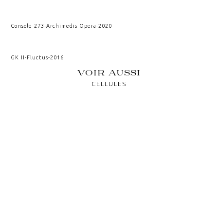
Console 273
-
Archimedis Opera
-
2020
GK II
-
Fluctus
-
2016
VOIR AUSSI
CELLULES
ONDES
CRISTALLOGRAPHIE
KAIROS
VESTIGIUM