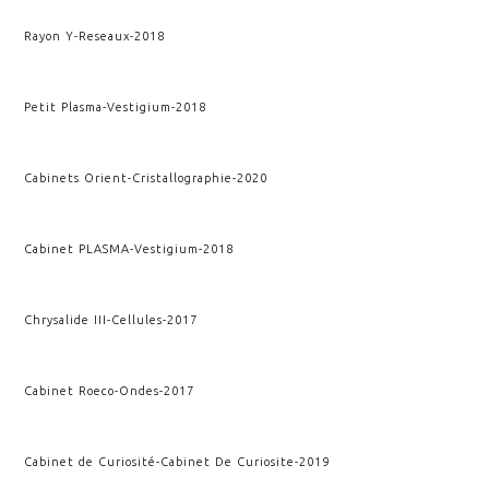
Rayon Y
-
Reseaux
-
2018
Petit Plasma
-
Vestigium
-
2018
Cabinets Orient
-
Cristallographie
-
2020
Cabinet PLASMA
-
Vestigium
-
2018
Chrysalide III
-
Cellules
-
2017
Cabinet Roeco
-
Ondes
-
2017
Cabinet de Curiosité
-
Cabinet De Curiosite
-
2019