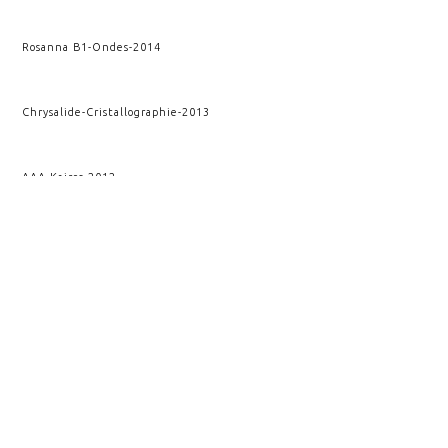
Rosanna B1
-
Ondes
-
2014
Chrysalide
-
Cristallographie
-
2013
AAA
-
Kairos
-
2012
Fracture verticale
-
Kairos
-
2010
VOIR AUSSI
FLUCTUS
ARCHIMEDIS OPERA
FLUCTUS