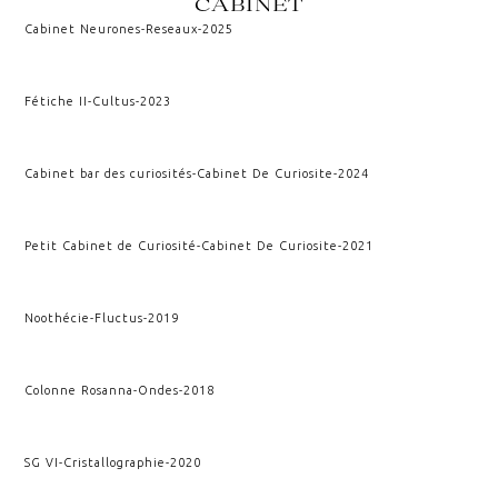
CABINET
Cabinet Neurones
-
Reseaux
-
2025
Fétiche II
-
Cultus
-
2023
Cabinet bar des curiosités
-
Cabinet De Curiosite
-
2024
Petit Cabinet de Curiosité
-
Cabinet De Curiosite
-
2021
Noothécie
-
Fluctus
-
2019
Colonne Rosanna
-
Ondes
-
2018
SG VI
-
Cristallographie
-
2020