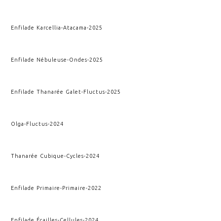
Enfilade Karcellia
-
Atacama
-
2025
Enfilade Nébuleuse
-
Ondes
-
2025
Enfilade Thanarée Galet
-
Fluctus
-
2025
Olga
-
Fluctus
-
2024
Thanarée Cubique
-
Cycles
-
2024
Enfilade Primaire
-
Primaire
-
2022
Enfilade Écailles
-
Cellules
-
2024