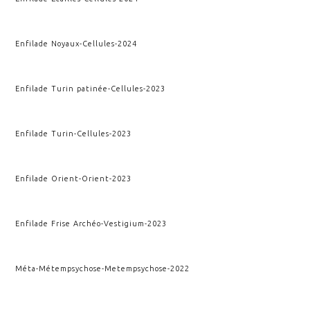
Enfilade Noyaux
-
Cellules
-
2024
Enfilade Turin patinée
-
Cellules
-
2023
Enfilade Turin
-
Cellules
-
2023
Enfilade Orient
-
Orient
-
2023
Enfilade Frise Archéo
-
Vestigium
-
2023
Méta-Métempsychose
-
Metempsychose
-
2022