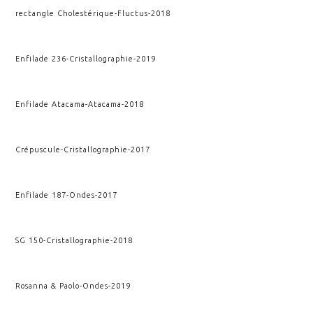
rectangle Cholestérique
-
Fluctus
-
2018
Enfilade 236
-
Cristallographie
-
2019
Enfilade Atacama
-
Atacama
-
2018
Crépuscule
-
Cristallographie
-
2017
Enfilade 187
-
Ondes
-
2017
SG 150
-
Cristallographie
-
2018
Rosanna & Paolo
-
Ondes
-
2019