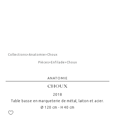
Collections
>
Anatomie
>
Choux
Pièces
>
Enfilade
>
Choux
ANATOMIE
CHOUX
2018
Table basse en marqueterie de métal, laiton et acier.
Ø 120 cm - H 40 cm