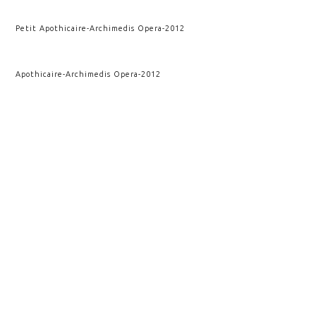
Petit Apothicaire
-
Archimedis Opera
-
2012
Apothicaire
-
Archimedis Opera
-
2012
Deuxième impact
-
Kairos
-
2011
Rupture et conséquence
-
Kairos
-
2010
Impact
-
Kairos
-
2009
Rupture verticale
-
Kairos
-
2009
VOIR AUSSI
CRISTALLOGRAPHIE