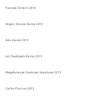
Fractale
-
Orient
-
2015
Impact bronze
-
Kairos
-
2013
AA+
-
Kairos
-
2013
Les foudroyés
-
Kairos
-
2013
Megabuleuse
-
Cosmicae Impulsum
-
2013
Cycles
-
Fluctus
-
2013
Fracture verticale
-
Kairos
-
2010