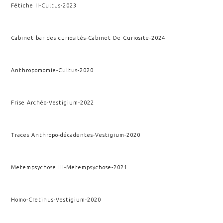
Fétiche II
-
Cultus
-
2023
Cabinet bar des curiosités
-
Cabinet De Curiosite
-
2024
Anthropomomie
-
Cultus
-
2020
Frise Archéo
-
Vestigium
-
2022
Traces Anthropo-décadentes
-
Vestigium
-
2020
Metempsychose III
-
Metempsychose
-
2021
Homo-Cretinus
-
Vestigium
-
2020