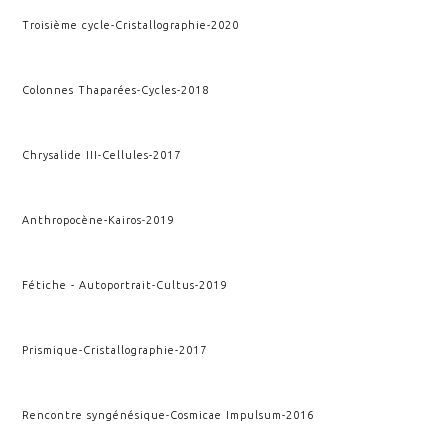
Troisième cycle
-
Cristallographie
-
2020
Colonnes Thaparées
-
Cycles
-
2018
Chrysalide III
-
Cellules
-
2017
Anthropocène
-
Kairos
-
2019
Fétiche - Autoportrait
-
Cultus
-
2019
Prismique
-
Cristallographie
-
2017
Rencontre syngénésique
-
Cosmicae Impulsum
-
2016