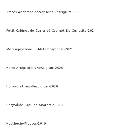
Traces Anthropo-décadentes
-
Vestigium
-
2020
Petit Cabinet de Curiosité
-
Cabinet De Curiosite
-
2021
Metempsychose III
-
Metempsychose
-
2021
Homo-Arrogantisis
-
Vestigium
-
2020
Homo-Cretinus
-
Vestigium
-
2020
Chrysalide Papillon
-
Anatomie
-
2021
Noothécie
-
Fluctus
-
2019