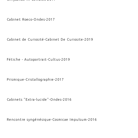
Cabinet Roeco
-
Ondes
-
2017
Cabinet de Curiosité
-
Cabinet De Curiosite
-
2019
Fétiche - Autoportrait
-
Cultus
-
2019
Prismique
-
Cristallographie
-
2017
Cabinets "Extra-lucide"
-
Ondes
-
2016
Rencontre syngénésique
-
Cosmicae Impulsum
-
2016