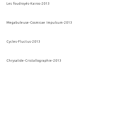
Les foudroyés
-
Kairos
-
2013
Megabuleuse
-
Cosmicae Impulsum
-
2013
Cycles
-
Fluctus
-
2013
Chrysalide
-
Cristallographie
-
2013
AAA
-
Kairos
-
2012
Fracture verticale
-
Kairos
-
2010
VOIR AUSSI
CRISTALLOGRAPHIE