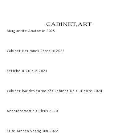
CABINET,ART
Marguerite
-
Anatomie
-
2025
Cabinet Neurones
-
Reseaux
-
2025
Fétiche II
-
Cultus
-
2023
Cabinet bar des curiosités
-
Cabinet De Curiosite
-
2024
Anthropomomie
-
Cultus
-
2020
Frise Archéo
-
Vestigium
-
2022