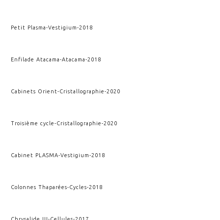
Petit Plasma
-
Vestigium
-
2018
Enfilade Atacama
-
Atacama
-
2018
Cabinets Orient
-
Cristallographie
-
2020
Troisième cycle
-
Cristallographie
-
2020
Cabinet PLASMA
-
Vestigium
-
2018
Colonnes Thaparées
-
Cycles
-
2018
Chrysalide III
-
Cellules
-
2017