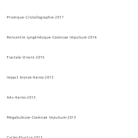
Prismique
-
Cristallographie
-
2017
Rencontre syngénésique
-
Cosmicae Impulsum
-
2016
Fractale
-
Orient
-
2015
Impact bronze
-
Kairos
-
2013
AA+
-
Kairos
-
2013
Megabuleuse
-
Cosmicae Impulsum
-
2013
Cycles
-
Fluctus
-
2013