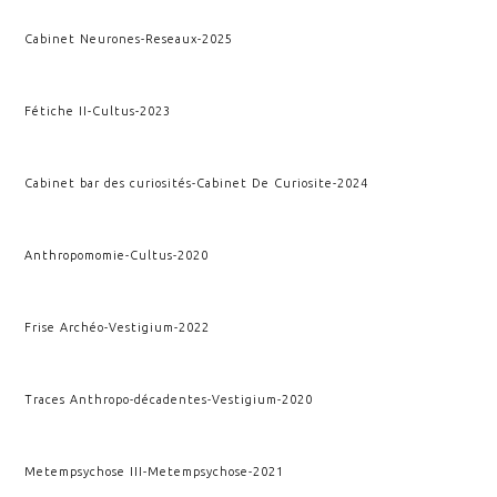
Cabinet Neurones
-
Reseaux
-
2025
Fétiche II
-
Cultus
-
2023
Cabinet bar des curiosités
-
Cabinet De Curiosite
-
2024
Anthropomomie
-
Cultus
-
2020
Frise Archéo
-
Vestigium
-
2022
Traces Anthropo-décadentes
-
Vestigium
-
2020
Metempsychose III
-
Metempsychose
-
2021