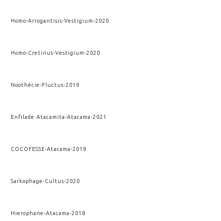
Homo-Arrogantisis
-
Vestigium
-
2020
Homo-Cretinus
-
Vestigium
-
2020
Noothécie
-
Fluctus
-
2019
Enfilade Atacamita
-
Atacama
-
2021
COCOFESSE
-
Atacama
-
2019
Sarkophage
-
Cultus
-
2020
Hierophane
-
Atacama
-
2018