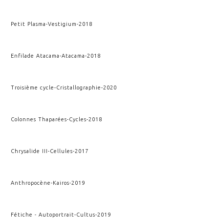
Petit Plasma
-
Vestigium
-
2018
Enfilade Atacama
-
Atacama
-
2018
Troisième cycle
-
Cristallographie
-
2020
Colonnes Thaparées
-
Cycles
-
2018
Chrysalide III
-
Cellules
-
2017
Anthropocène
-
Kairos
-
2019
Fétiche - Autoportrait
-
Cultus
-
2019