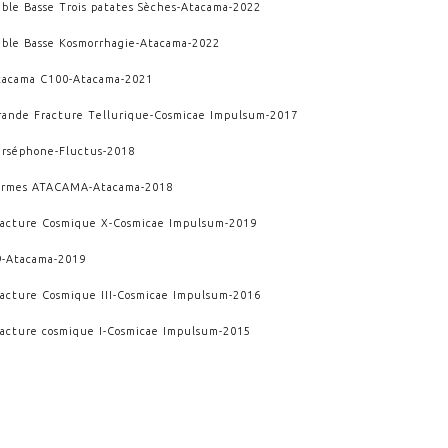
able Basse Trois patates Sèches
-
Atacama
-
2022
able Basse Kosmorrhagie
-
Atacama
-
2022
tacama C100
-
Atacama
-
2021
rande Fracture Tellurique
-
Cosmicae Impulsum
-
2017
erséphone
-
Fluctus
-
2018
armes ATACAMA
-
Atacama
-
2018
racture Cosmique X
-
Cosmicae Impulsum
-
2019
9
-
Atacama
-
2019
racture Cosmique III
-
Cosmicae Impulsum
-
2016
racture cosmique I
-
Cosmicae Impulsum
-
2015
-IV
-
Crescere
-
2014
endaï
-
Crescere
-
2010