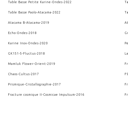
Table Basse Petite Karine
-
Ondes
-
2022
T
Table Basse Paolo
-
Atacama
-
2022
T
Atacama B
-
Atacama
-
2019
A
Echo
-
Ondes
-
2018
G
Karine Inox
-
Ondes
-
2020
P
GK151-5
-
Fluctus
-
2018
L
Mamluk Flower
-
Orient
-
2019
F
Chaos
-
Cultus
-
2017
F
Prismique
-
Cristallographie
-
2017
F
Fracture cosmique II
-
Cosmicae Impulsum
-
2016
F
Petites dalles papillon
-
Ondes
-
2014
W
Wendaï II
-
Crescere
-
2012
W
VOIR AUSSI