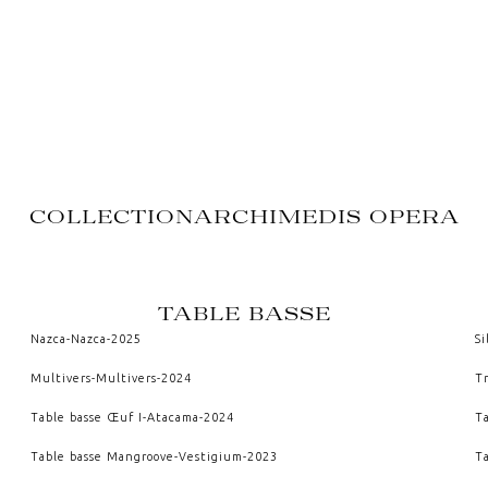
COLLECTION
ARCHIMEDIS OPERA
TABLE BASSE
Nazca
-
Nazca
-
2025
Si
Multivers
-
Multivers
-
2024
Tr
Table basse Œuf I
-
Atacama
-
2024
Ta
Table basse Mangroove
-
Vestigium
-
2023
T