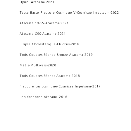
Uyuni
-
Atacama
-
2021
Table Basse Fracture Cosmique V
-
Cosmicae Impulsum
-
2022
Atacama 197-5
-
Atacama
-
2021
Atacama C90
-
Atacama
-
2021
Ellipse Cholestérique
-
Fluctus
-
2018
Trois Gouttes Sèches Bronze
-
Atacama
-
2019
Métis
-
Multivers
-
2020
Trois Gouttes Sèches
-
Atacama
-
2018
Fracture pas cosmique
-
Cosmicae Impulsum
-
2017
Lepidochtone
-
Atacama
-
2016
Table basse Rosanna
-
Ondes
-
2015
W-III
-
Crescere
-
2013