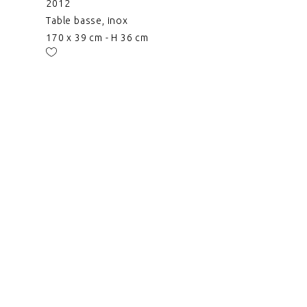
2012
Table basse, inox
170 x 39 cm - H 36 cm