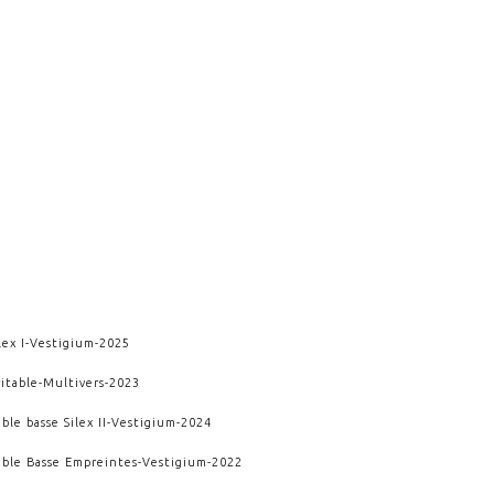
lex I
-
Vestigium
-
2025
itable
-
Multivers
-
2023
ble basse Silex II
-
Vestigium
-
2024
able Basse Empreintes
-
Vestigium
-
2022