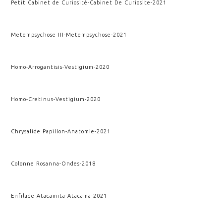
Petit Cabinet de Curiosité
-
Cabinet De Curiosite
-
2021
Metempsychose III
-
Metempsychose
-
2021
Homo-Arrogantisis
-
Vestigium
-
2020
Homo-Cretinus
-
Vestigium
-
2020
Chrysalide Papillon
-
Anatomie
-
2021
Colonne Rosanna
-
Ondes
-
2018
Enfilade Atacamita
-
Atacama
-
2021