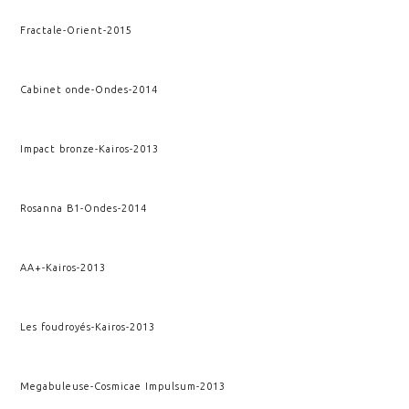
Fractale
-
Orient
-
2015
Cabinet onde
-
Ondes
-
2014
Impact bronze
-
Kairos
-
2013
Rosanna B1
-
Ondes
-
2014
AA+
-
Kairos
-
2013
Les foudroyés
-
Kairos
-
2013
Megabuleuse
-
Cosmicae Impulsum
-
2013