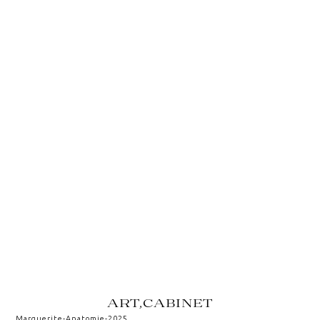
ART,CABINET
Marguerite
-
Anatomie
-
2025