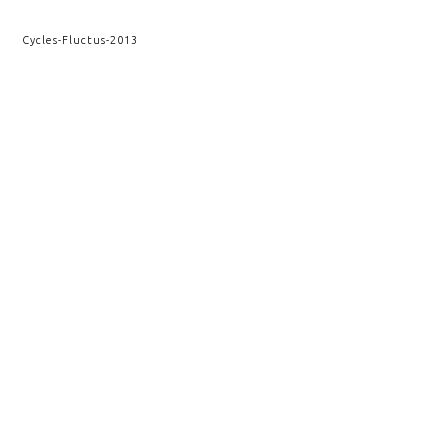
Cycles
-
Fluctus
-
2013
Chrysalide
-
Cristallographie
-
2013
AAA
-
Kairos
-
2012
Fracture verticale
-
Kairos
-
2010
VOIR AUSSI
ATACAMA
ATACAMA
KAIROS