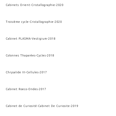
Cabinets Orient
-
Cristallographie
-
2020
Troisième cycle
-
Cristallographie
-
2020
Cabinet PLASMA
-
Vestigium
-
2018
Colonnes Thaparées
-
Cycles
-
2018
Chrysalide III
-
Cellules
-
2017
Cabinet Roeco
-
Ondes
-
2017
Cabinet de Curiosité
-
Cabinet De Curiosite
-
2019