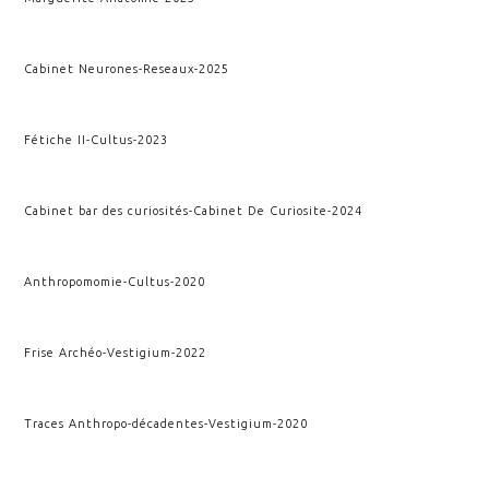
Cabinet Neurones
-
Reseaux
-
2025
Fétiche II
-
Cultus
-
2023
Cabinet bar des curiosités
-
Cabinet De Curiosite
-
2024
Anthropomomie
-
Cultus
-
2020
Frise Archéo
-
Vestigium
-
2022
Traces Anthropo-décadentes
-
Vestigium
-
2020