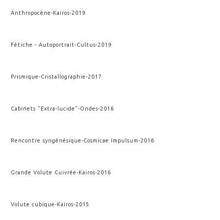
Anthropocène
-
Kairos
-
2019
Fétiche - Autoportrait
-
Cultus
-
2019
Prismique
-
Cristallographie
-
2017
Cabinets "Extra-lucide"
-
Ondes
-
2016
Rencontre syngénésique
-
Cosmicae Impulsum
-
2016
Grande Volute Cuivrée
-
Kairos
-
2016
Volute cubique
-
Kairos
-
2015