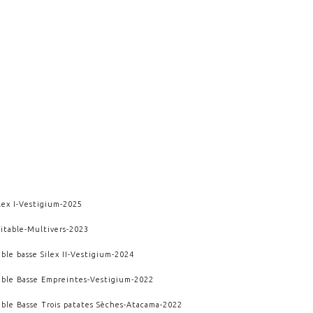
lex I
-
Vestigium
-
2025
itable
-
Multivers
-
2023
ble basse Silex II
-
Vestigium
-
2024
able Basse Empreintes
-
Vestigium
-
2022
able Basse Trois patates Sèches
-
Atacama
-
2022