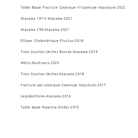
Table Basse Fracture Cosmique V
-
Cosmicae Impulsum
-
2022
Atacama 197-5
-
Atacama
-
2021
Atacama C90
-
Atacama
-
2021
Ellipse Cholestérique
-
Fluctus
-
2018
Trois Gouttes Sèches Bronze
-
Atacama
-
2019
Métis
-
Multivers
-
2020
Trois Gouttes Sèches
-
Atacama
-
2018
Fracture pas cosmique
-
Cosmicae Impulsum
-
2017
Lepidochtone
-
Atacama
-
2016
Table basse Rosanna
-
Ondes
-
2015
SupraSu
-
Archimedis Opera
-
2012
CYCLES