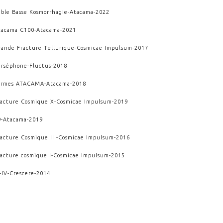
able Basse Kosmorrhagie
-
Atacama
-
2022
tacama C100
-
Atacama
-
2021
rande Fracture Tellurique
-
Cosmicae Impulsum
-
2017
erséphone
-
Fluctus
-
2018
armes ATACAMA
-
Atacama
-
2018
racture Cosmique X
-
Cosmicae Impulsum
-
2019
9
-
Atacama
-
2019
racture Cosmique III
-
Cosmicae Impulsum
-
2016
racture cosmique I
-
Cosmicae Impulsum
-
2015
-IV
-
Crescere
-
2014
endaï
-
Crescere
-
2010
ONDES