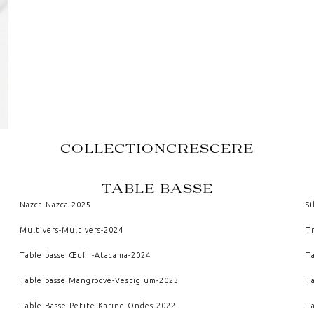
COLLECTION
CRESCERE
TABLE BASSE
Nazca
-
Nazca
-
2025
Si
Multivers
-
Multivers
-
2024
Tr
Table basse Œuf I
-
Atacama
-
2024
Ta
Table basse Mangroove
-
Vestigium
-
2023
T
Table Basse Petite Karine
-
Ondes
-
2022
T