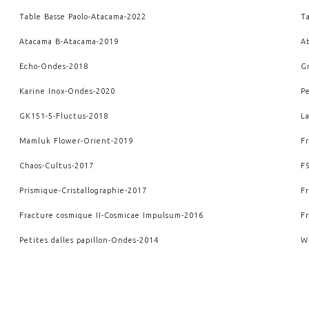
Table Basse Paolo
-
Atacama
-
2022
T
Atacama B
-
Atacama
-
2019
A
Echo
-
Ondes
-
2018
G
Karine Inox
-
Ondes
-
2020
P
GK151-5
-
Fluctus
-
2018
L
Mamluk Flower
-
Orient
-
2019
F
Chaos
-
Cultus
-
2017
F
Prismique
-
Cristallographie
-
2017
F
Fracture cosmique II
-
Cosmicae Impulsum
-
2016
F
Petites dalles papillon
-
Ondes
-
2014
W
Wendaï II
-
Crescere
-
2012
W
VOIR AUSSI
ANATOMIE