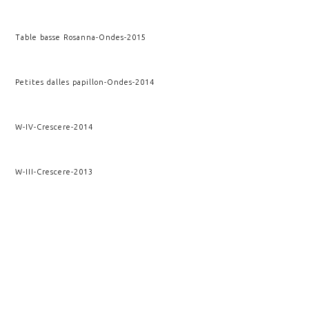
Table basse Rosanna
-
Ondes
-
2015
Petites dalles papillon
-
Ondes
-
2014
W-IV
-
Crescere
-
2014
W-III
-
Crescere
-
2013
SupraSu
-
Archimedis Opera
-
2012
Wendaï II
-
Crescere
-
2012
VOIR AUSSI
CULTUS