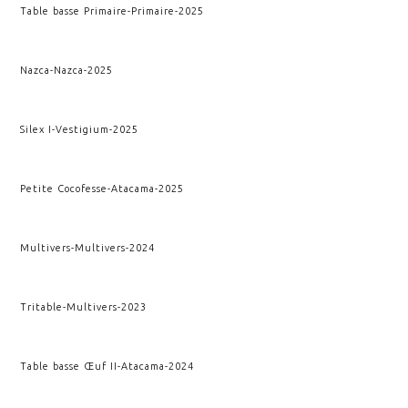
Table basse Primaire
-
Primaire
-
2025
Nazca
-
Nazca
-
2025
Silex I
-
Vestigium
-
2025
Petite Cocofesse
-
Atacama
-
2025
Multivers
-
Multivers
-
2024
Tritable
-
Multivers
-
2023
Table basse Œuf II
-
Atacama
-
2024