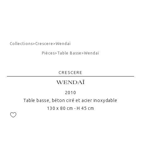
Collections
>
Crescere
>
Wendaï
Pièces
>
Table Basse
>
Wendaï
CRESCERE
WENDAÏ
2010
Table basse, béton ciré et acier inoxydable
130 x 80 cm - H 45 cm