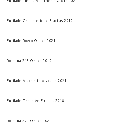
Enfilade Lingot
-
Archimedis Opera
-
2021
Enfilade Cholesterique
-
Fluctus
-
2019
Enfilade Roeco
-
Ondes
-
2021
Rosanna 215
-
Ondes
-
2019
Enfilade Atacamita
-
Atacama
-
2021
Enfilade Thaparée
-
Fluctus
-
2018
Rosanna 271
-
Ondes
-
2020