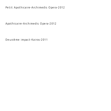
Petit Apothicaire
-
Archimedis Opera
-
2012
Apothicaire
-
Archimedis Opera
-
2012
Deuxième impact
-
Kairos
-
2011
Rupture et conséquence
-
Kairos
-
2010
Impact
-
Kairos
-
2009
Rupture verticale
-
Kairos
-
2009
VOIR AUSSI
CRISTALLOGRAPHIE